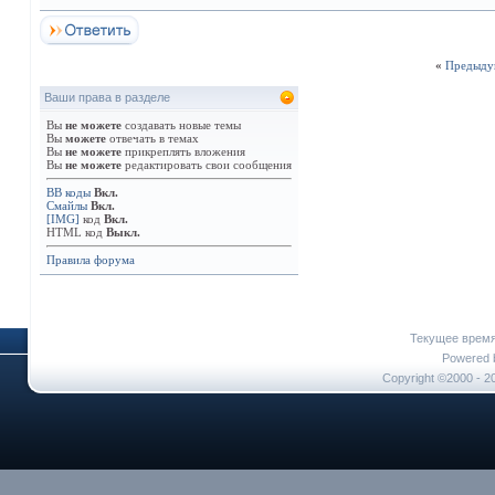
«
Предыду
Ваши права в разделе
Вы
не можете
создавать новые темы
Вы
можете
отвечать в темах
Вы
не можете
прикреплять вложения
Вы
не можете
редактировать свои сообщения
BB коды
Вкл.
Смайлы
Вкл.
[IMG]
код
Вкл.
HTML код
Выкл.
Правила форума
Текущее врем
Powered b
Copyright ©2000 - 20