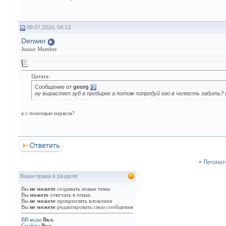
09.07.2010, 04:13
Denwer
Junior Member
Цитата:
Сообщение от
georg
ну вырастят зуб в пробирке а потом попробуй его в челюсть забить? м
а с помощью наркоза?
«
Предыду
Ваши права в разделе
Вы
не можете
создавать новые темы
Вы
можете
отвечать в темах
Вы
не можете
прикреплять вложения
Вы
не можете
редактировать свои сообщения
BB коды
Вкл.
Смайлы
Вкл.