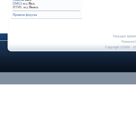
[IMG]
код
Вкл.
HTML код
Выкл.
Правила форума
Текущее врем
Powered b
Copyright ©2000 - 20