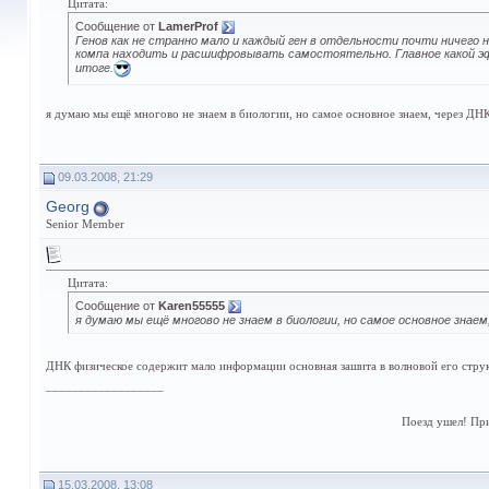
Цитата:
Сообщение от
LamerProf
Генов как не странно мало и каждый ген в отдельности почти ничег
компа находить и расшифровывать самостоятельно. Главное какой эфф
итоге.
я думаю мы ещё многово не знаем в биологии, но самое основное знаем, через ДН
09.03.2008, 21:29
Georg
Senior Member
Цитата:
Сообщение от
Karen55555
я думаю мы ещё многово не знаем в биологии, но самое основное знае
ДНК физическое содержит мало информации основная зашита в волновой его структ
__________________
Поезд ушел! Пр
15.03.2008, 13:08