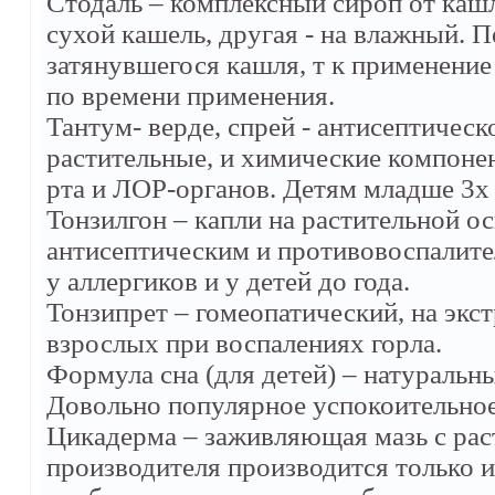
Стодаль – комплексный сироп от кашл
сухой кашель, другая - на влажный. 
затянувшегося кашля, т к применени
по времени применения.
Тантум- верде, спрей - антисептическо
растительные, и химические компоне
рта и ЛОР-органов. Детям младше 3х 
Тонзилгон – капли на растительной ос
антисептическим и противовоспалит
у аллергиков и у детей до года.
Тонзипрет – гомеопатический, на экст
взрослых при воспалениях горла.
Формула сна (для детей) – натуральны
Довольно популярное успокоительное
Цикадерма – заживляющая мазь с ра
производителя производится только и