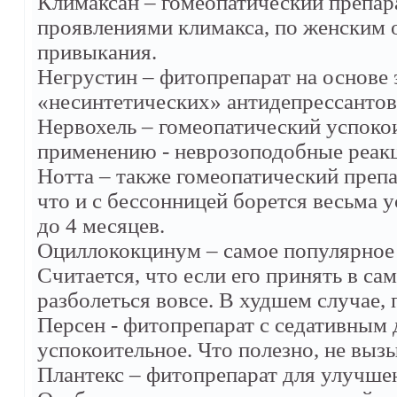
Климаксан – гомеопатический препар
проявлениями климакса, по женским 
привыкания.
Негрустин – фитопрепарат на основе 
«несинтетических» антидепрессантов.
Нервохель – гомеопатический успокои
применению - неврозоподобные реакц
Нотта – также гомеопатический препар
что и с бессонницей борется весьма 
до 4 месяцев.
Оциллококцинум – самое популярное 
Считается, что если его принять в са
разболеться вовсе. В худшем случае, 
Персен - фитопрепарат с седативным 
успокоительное. Что полезно, не выз
Плантекс – фитопрепарат для улучшен