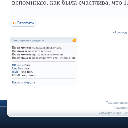
вспоминаю, как была счастлива, что
«
Предыду
Ваши права в разделе
Вы
не можете
создавать новые темы
Вы
можете
отвечать в темах
Вы
не можете
прикреплять вложения
Вы
не можете
редактировать свои сообщения
BB коды
Вкл.
Смайлы
Вкл.
[IMG]
код
Вкл.
HTML код
Выкл.
Правила форума
Текущее врем
Powered b
Copyright ©2000 - 20