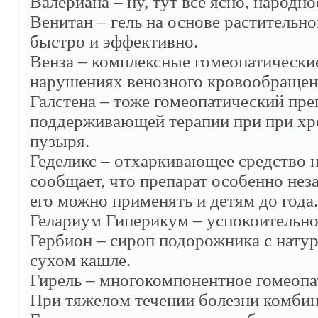
Валериана – ну, тут всё ясно, народно
Венитан – гель на основе растительно
быстро и эффективно.
Венза – комплексные гомеопатические
нарушениях венозного кровообращен
Галстена – тоже гомеопатический пре
поддерживающей терапии при при хро
пузыря.
Геделикс – отхаркивающее средство 
сообщает, что препарат особенно нез
его можно применять и детям до года.
Гелариум Гиперикум – успокоительное
Гербион – сироп подорожника с нату
сухом кашле.
Гирель – многокомпонентное гомеопа
При тяжелом течении болезни комбин