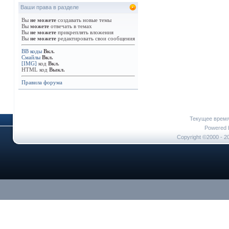
Ваши права в разделе
Вы
не можете
создавать новые темы
Вы
можете
отвечать в темах
Вы
не можете
прикреплять вложения
Вы
не можете
редактировать свои сообщения
BB коды
Вкл.
Смайлы
Вкл.
[IMG]
код
Вкл.
HTML код
Выкл.
Правила форума
Текущее врем
Powered b
Copyright ©2000 - 20