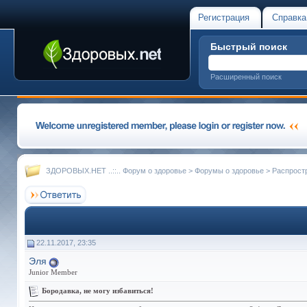
Регистрация
Справка
Быстрый поиск
Расширенный поиск
ЗДОРОВЫХ.НЕТ ..::.. Форум о здоровье
>
Форумы о здоровье
>
Распрост
22.11.2017, 23:35
Эля
Junior Member
Бородавка, не могу избавиться!