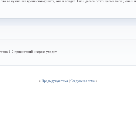
, что ее нужно все время сковыривать, она и сойдет. Так и делала почти целый месяц, она и
аточно 1-2 прижиганий и зараза уходит
«
Предыдущая тема
|
Следующая тема
»