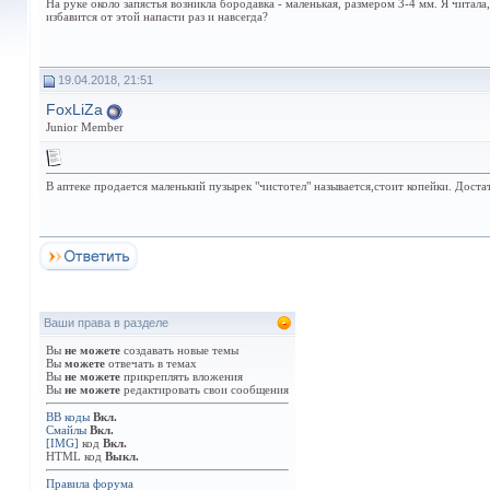
На руке около запястья возникла бородавка - маленькая, размером 3-4 мм. Я читала
избавится от этой напасти раз и навсегда?
19.04.2018, 21:51
FoxLiZa
Junior Member
В аптеке продается маленький пузырек "чистотел" называется,стоит копейки. Дост
Ваши права в разделе
Вы
не можете
создавать новые темы
Вы
можете
отвечать в темах
Вы
не можете
прикреплять вложения
Вы
не можете
редактировать свои сообщения
BB коды
Вкл.
Смайлы
Вкл.
[IMG]
код
Вкл.
HTML код
Выкл.
Правила форума