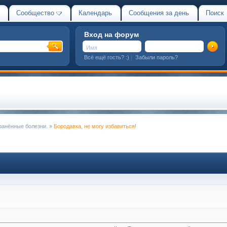
Сообщество
Календарь
Сообщения за день
Поиск
Вход на форум
Всё ещё гость? :)
|
Забыли пароль?
ранённые болезни.
»
Бородавка, не могу избавиться!