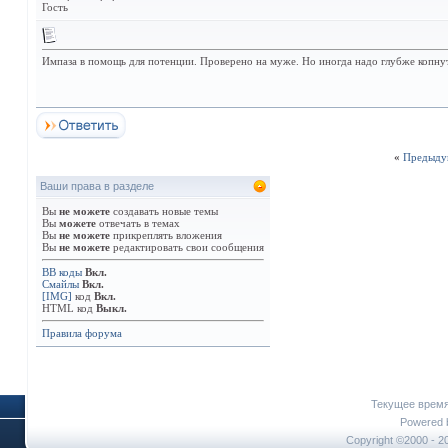
Гость
Импаза в помощь для потенции. Проверено на муже. Но иногда надо глубже копнут
«
Предыду
Ваши права в разделе
Вы
не можете
создавать новые темы
Вы
можете
отвечать в темах
Вы
не можете
прикреплять вложения
Вы
не можете
редактировать свои сообщения
BB коды
Вкл.
Смайлы
Вкл.
[IMG]
код
Вкл.
HTML код
Выкл.
Правила форума
Текущее врем
Powered b
Copyright ©2000 - 20