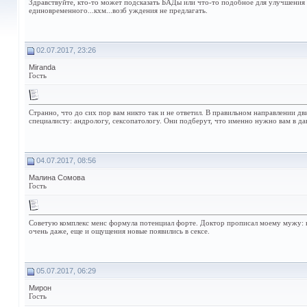
Здравствуйте, кто-то может подсказать БАДы или что-то подобное для улучшения
единовременного...кхм...возб уждения не предлагать.
02.07.2017, 23:26
Miranda
Гость
Странно, что до сих пор вам никто так и не ответил. В правильном направлении дв
специалисту: андрологу, сексопатологу. Они подберут, что именно нужно вам в д
04.07.2017, 08:56
Малина Сомова
Гость
Советую комплекс менс формула потенциал форте. Доктор прописал моему мужу: вр
очень даже, еще и ощущения новые появились в сексе.
05.07.2017, 06:29
Мирон
Гость