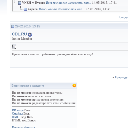
VNZH-v-Evrope
Вот мне тоже интересно, как...
14.05.2015,
17:41
Серёга
Максимально делайте так что...
22.05.2015,
14:39
VNZH-v-Evrope
Спасибо, за совет, но ей 1,5...
28.05.2015,
02:17
Преды
Зара
Почему только прогулки?...
19.06.2015,
17:36
29.02.2016, 13:15
Дополнительные ответы в подтемах
CDL.RU
Junior Member
Правильно - вместе с ребенком присоединяйтесь ко всему!
«
Предыду
Ваши права в разделе
Вы
не можете
создавать новые темы
Вы
можете
отвечать в темах
Вы
не можете
прикреплять вложения
Вы
не можете
редактировать свои сообщения
BB коды
Вкл.
Смайлы
Вкл.
[IMG]
код
Вкл.
HTML код
Выкл.
Правила форума