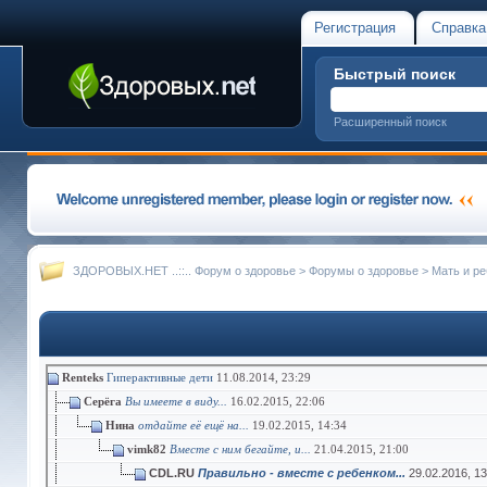
Регистрация
Справка
Быстрый поиск
Расширенный поиск
ЗДОРОВЫХ.НЕТ ..::.. Форум о здоровье
>
Форумы о здоровье
>
Мать и ре
Renteks
Гиперактивные дети
11.08.2014,
23:29
Серёга
Вы имеете в виду...
16.02.2015,
22:06
Нина
отдайте её ещё на...
19.02.2015,
14:34
vimk82
Вместе с ним бегайте, и...
21.04.2015,
21:00
CDL.RU
Правильно - вместе с ребенком...
29.02.2016,
13