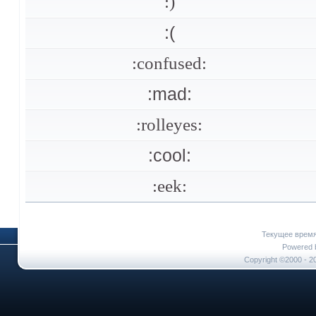
:)
:(
:confused:
:mad:
:rolleyes:
:cool:
:eek:
Текущее врем
Powered b
Copyright ©2000 - 20