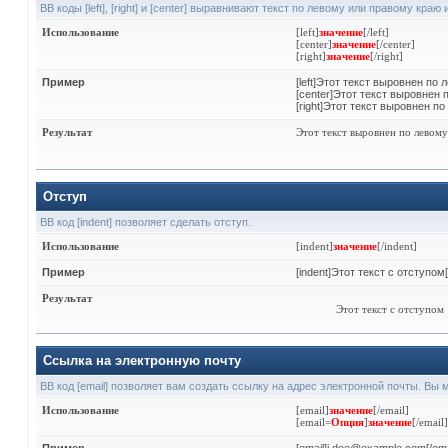
BB коды [left], [right] и [center] выравнивают текст по левому или правому краю
Использование
[left]
значение
[/left]
[center]
значение
[/center]
[right]
значение
[/right]
Пример
[left]Этот текст выровнен по л
[center]Этот текст выровнен п
[right]Этот текст выровнен по
Результат
Этот текст выровнен по левом
Отступ
BB код [indent] позволяет сделать отступ.
Использование
[indent]
значение
[/indent]
Пример
[indent]Этот текст с отступом[
Результат
Этот текст с отступом
Ссылка на электронную почту
BB код [email] позволяет вам создать ссылку на адрес электронной почты. Вы
Использование
[email]
значение
[/email]
[email=
Опция
]
значение
[/email]