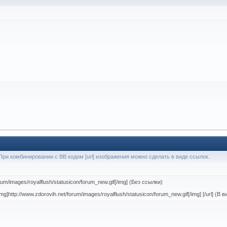
При комбинировании с BB кодом [url] изображения можно сделать в виде ссылок.
orum/images/royalflush/statusicon/forum_new.gif[/img] (Без ссылки)
mg]http://www.zdorovih.net/forum/images/royalflush/statusicon/forum_new.gif[/img] [/url] (В 