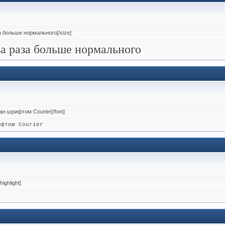
за больше нормального[/size]
ва раза больше нормального
сан шрифтом Courier[/font]
ифтом Courier
ighlight]