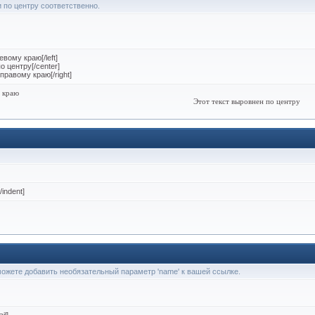
 и по центру соответственно.
евому краю[/left]
о центру[/center]
 правому краю[/right]
у краю
Этот текст выровнен по центру
/indent]
 можете добавить необязательный параметр 'name' к вашей ссылке.