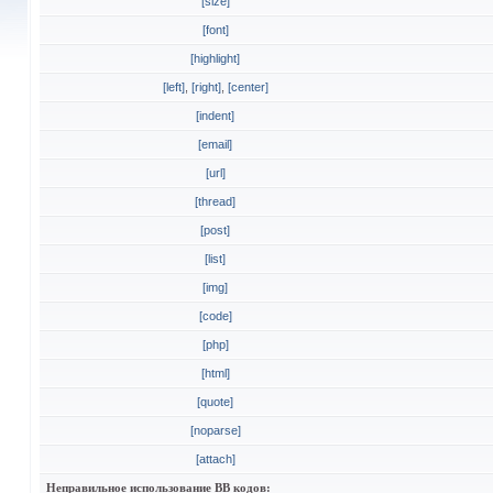
[size]
[font]
[highlight]
[left]
,
[right]
,
[center]
[indent]
[email]
[url]
[thread]
[post]
[list]
[img]
[code]
[php]
[html]
[quote]
[noparse]
[attach]
Неправильное использование BB кодов: