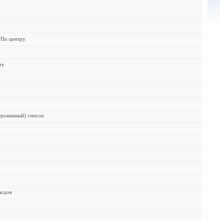
 По центру
ту
ерованный) список
кодов