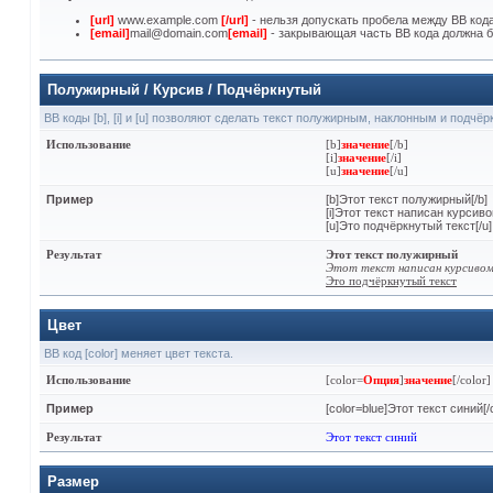
[url]
www.example.com
[/url]
- нельзя допускать пробела между BB кода
[email]
mail@domain.com
[email]
- закрывающая часть BB кода должна б
Полужирный / Курсив / Подчёркнутый
BB коды [b], [i] и [u] позволяют сделать текст полужирным, наклонным и подчё
Использование
[b]
значение
[/b]
[i]
значение
[/i]
[u]
значение
[/u]
Пример
[b]Этот текст полужирный[/b]
[i]Этот текст написан курсивом
[u]Это подчёркнутый текст[/u]
Результат
Этот текст полужирный
Этот текст написан курсиво
Это подчёркнутый текст
Цвет
BB код [color] меняет цвет текста.
Использование
[color=
Опция
]
значение
[/color]
Пример
[color=blue]Этот текст синий[/c
Результат
Этот текст синий
Размер