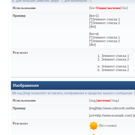
а. Для больших римских цифр - I, для маленьких - i.
Использование
[list=
Опция
]
значение
[/list]
Пример
[list=1]
[*]Элемент списка 1
[*]Элемент списка 2
[/list]
[list=a]
[*]Элемент списка 1
[*]Элемент списка 2
[/list]
Результат
Элемент списка 1
Элемент списка 2
Элемент списка 1
Элемент списка 2
Изображения
BB код [img] позволяет вставлять изображения в пределах вашего сообщения. 
Использование
[img]
значение
[/img]
Пример
[img]http://www.zdorovih.net/f
[url=http://www.example.com] [i
Результат
(Без ссылки)