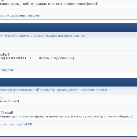
il]
жмите здесь, чтобы отправить мне электронное письмо[/email]
ть мне электронное письмо
лнительный параметр, можно указать название ссылки.
m[/url]
forum]ЗДОРОВЫХ.НЕТ ..::.. Форум о здоровье[/url]
 здоровье
Используя дополнительный параметр, можно указать название ссылки.
ad]
ение
[/thread]
[/thread]
бщения дан только как пример и может не ссылаться на существующую тему/сообщение.)
/showthread.php?t=42918