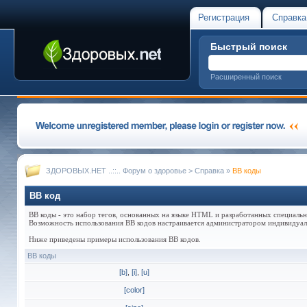
Регистрация
Справка
Быстрый поиск
Расширенный поиск
ЗДОРОВЫХ.НЕТ ..::.. Форум о здоровье
>
Справка
»
BB коды
BB код
BB коды - это набор тегов, основанных на языке HTML и разработанных специаль
Возможность использования BB кодов настраивается администратором индивидуаль
Ниже приведены примеры использования BB кодов.
BB коды
[b]
,
[i]
,
[u]
[color]