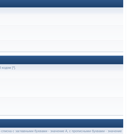
кодом [*].
о списка с заглавными буквами - значение A, с прописными буквами - значение