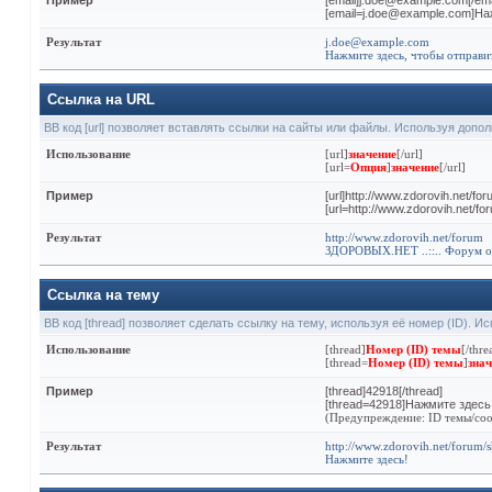
Пример
[email]j.doe@example.com[/ema
[email=j.doe@example.com]На
Результат
j.doe@example.com
Нажмите здесь, чтобы отправи
Ссылка на URL
BB код [url] позволяет вставлять ссылки на сайты или файлы. Используя допо
Использование
[url]
значение
[/url]
[url=
Опция
]
значение
[/url]
Пример
[url]http://www.zdorovih.net/foru
[url=http://www.zdorovih.net/
Результат
http://www.zdorovih.net/forum
ЗДОРОВЫХ.НЕТ ..::.. Форум о
Ссылка на тему
BB код [thread] позволяет сделать ссылку на тему, используя её номер (ID). 
Использование
[thread]
Номер (ID) темы
[/thre
[thread=
Номер (ID) темы
]
знач
Пример
[thread]42918[/thread]
[thread=42918]Нажмите здесь!
(Предупреждение: ID темы/соо
Результат
http://www.zdorovih.net/forum
Нажмите здесь!