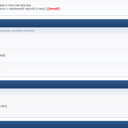
ми и текстом внутри.
ыть с наклонной чертой (слеш) (
[/email]
)
ркнутым соответственно.
[/i]
м
olor]