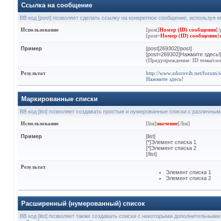
Ссылка на сообщение
BB код [post] позволяет сделать ссылку на конкретное сообщение, используя 
Использование
[post]
Номер (ID) сообщения
[/
[post=
Номер (ID) сообщения
]
Пример
[post]269302[/post]
[post=269302]Нажмите здесь![
(Предупреждение: ID темы/соо
Результат
http://www.zdorovih.net/forum
Нажмите здесь!
Маркированные списки
BB код [list] позволяет создавать простые и нумерованные списки с различны
Использование
[list]
значение
[/list]
Пример
[list]
[*]Элемент списка 1
[*]Элемент списка 2
[/list]
Результат
Элемент списка 1
Элемент списка 2
Расширенный (нумерованный) список
BB код [list] позволяет также создавать списки с некоторыми дополнительным