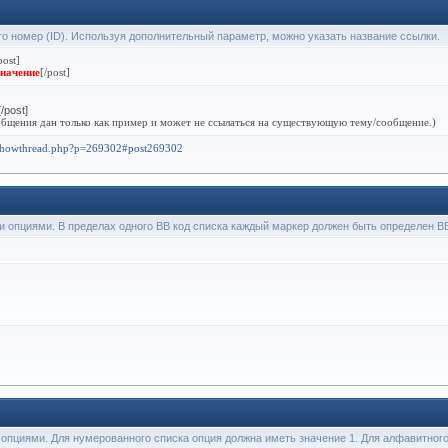
его номер (ID). Используя дополнительный параметр, можно указать название ссылки.
post]
значение
[/post]
/post]
бщения дан только как пример и может не ссылаться на существующую тему/сообщение.)
/showthread.php?p=269302#post269302
ми опциями. В пределах одного BB код списка каждый маркер должен быть определен BB 
и опциями. Для нумерованного списка опция должна иметь значение 1. Для алфавитног