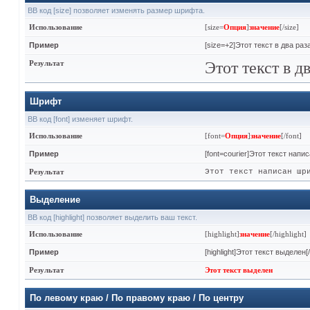
BB код [size] позволяет изменять размер шрифта.
Использование
[size=
Опция
]
значение
[/size]
Пример
[size=+2]Этот текст в два ра
Результат
Этот текст в д
Шрифт
BB код [font] изменяет шрифт.
Использование
[font=
Опция
]
значение
[/font]
Пример
[font=courier]Этот текст напи
Результат
Этот текст написан шр
Выделение
BB код [highlight] позволяет выделить ваш текст.
Использование
[highlight]
значение
[/highlight]
Пример
[highlight]Этот текст выделен[/h
Результат
Этот текст выделен
По левому краю / По правому краю / По центру