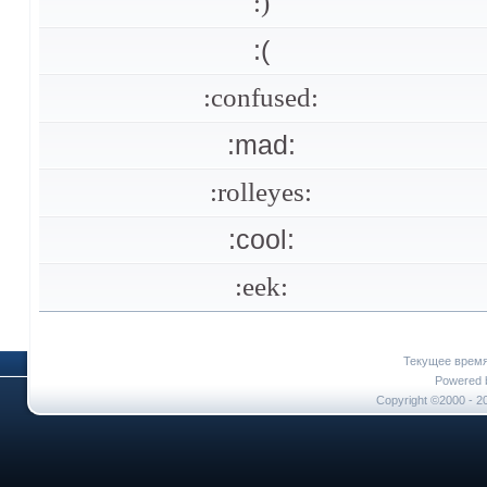
:)
:(
:confused:
:mad:
:rolleyes:
:cool:
:eek:
Текущее врем
Powered b
Copyright ©2000 - 20