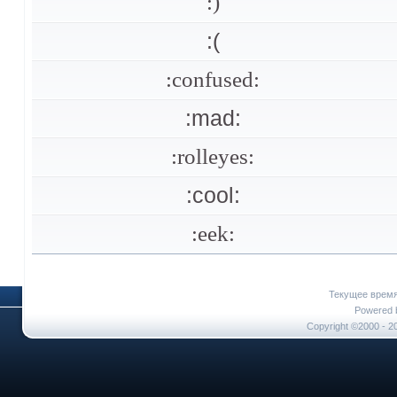
:)
:(
:confused:
:mad:
:rolleyes:
:cool:
:eek:
Текущее врем
Powered b
Copyright ©2000 - 20