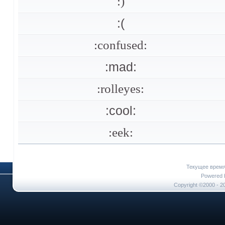
:)
:(
:confused:
:mad:
:rolleyes:
:cool:
:eek:
Текущее врем
Powered b
Copyright ©2000 - 20