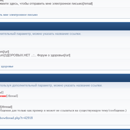
il]
жмите здесь, чтобы отправить мне электронное письмо[/email]
ть мне электронное письмо
лнительный параметр, можно указать название ссылки.
m[/url]
forum]ЗДОРОВЫХ.НЕТ ..::.. Форум о здоровье[/url]
 здоровье
Используя дополнительный параметр, можно указать название ссылки.
ad]
ение
[/thread]
[/thread]
бщения дан только как пример и может не ссылаться на существующую тему/сообщение.)
/showthread.php?t=42918