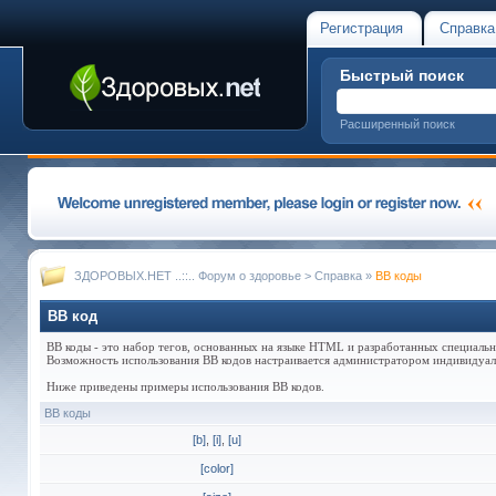
Регистрация
Справка
Быстрый поиск
Расширенный поиск
ЗДОРОВЫХ.НЕТ ..::.. Форум о здоровье
>
Справка
»
BB коды
BB код
BB коды - это набор тегов, основанных на языке HTML и разработанных специаль
Возможность использования BB кодов настраивается администратором индивидуаль
Ниже приведены примеры использования BB кодов.
BB коды
[b]
,
[i]
,
[u]
[color]