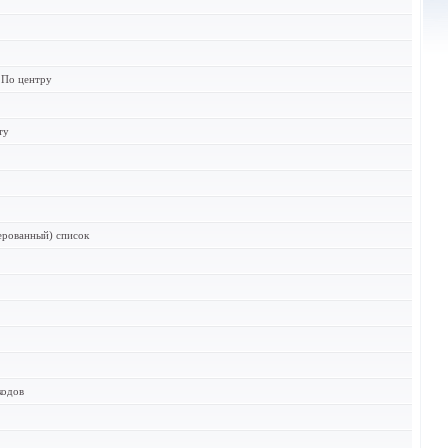
 По центру
ту
ерованный) список
кодов