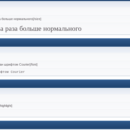
за больше нормального[/size]
ва раза больше нормального
сан шрифтом Courier[/font]
ифтом Courier
ighlight]