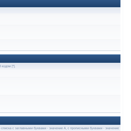
кодом [*].
о списка с заглавными буквами - значение A, с прописными буквами - значение