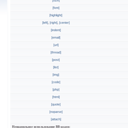
[size]
[font]
[highlight]
[left]
,
[right]
,
[center]
[indent]
[email]
[url]
[thread]
[post]
[list]
[img]
[code]
[php]
[html]
[quote]
[noparse]
[attach]
Неправильное использование BB кодов: