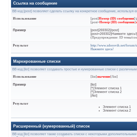
Ссылка на сообщение
BB код [post] позволяет сделать ссылку на конкретное сообщение, используя 
Использование
[post]
Номер (ID) сообщения
[/
[post=
Номер (ID) сообщения
]
Пример
[post]269302[/post]
[post=269302]Нажмите здесь![
(Предупреждение: ID темы/соо
Результат
http://www.zdorovih.net/forum
Нажмите здесь!
Маркированные списки
BB код [list] позволяет создавать простые и нумерованные списки с различны
Использование
[list]
значение
[/list]
Пример
[list]
[*]Элемент списка 1
[*]Элемент списка 2
[/list]
Результат
Элемент списка 1
Элемент списка 2
Расширенный (нумерованный) список
BB код [list] позволяет также создавать списки с некоторыми дополнительным