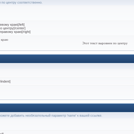
 и по центру соответственно.
евому краю[/left]
о центру[/center]
 правому краю[/right]
у краю
Этот текст выровнен по центру
/indent]
 можете добавить необязательный параметр 'name' к вашей ссылке.