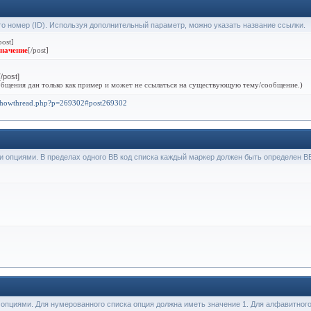
его номер (ID). Используя дополнительный параметр, можно указать название ссылки.
post]
значение
[/post]
/post]
бщения дан только как пример и может не ссылаться на существующую тему/сообщение.)
/showthread.php?p=269302#post269302
ми опциями. В пределах одного BB код списка каждый маркер должен быть определен BB 
и опциями. Для нумерованного списка опция должна иметь значение 1. Для алфавитног