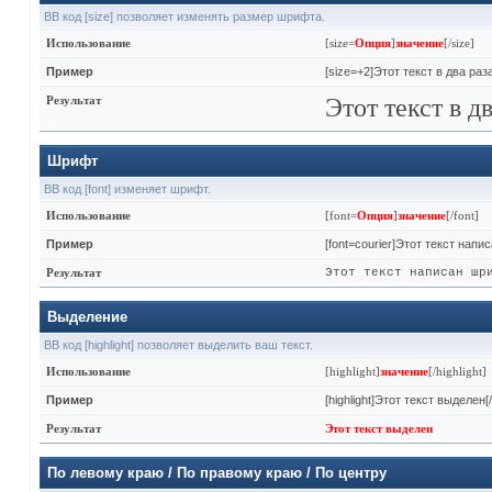
BB код [size] позволяет изменять размер шрифта.
Использование
[size=
Опция
]
значение
[/size]
Пример
[size=+2]Этот текст в два ра
Результат
Этот текст в д
Шрифт
BB код [font] изменяет шрифт.
Использование
[font=
Опция
]
значение
[/font]
Пример
[font=courier]Этот текст напи
Результат
Этот текст написан шр
Выделение
BB код [highlight] позволяет выделить ваш текст.
Использование
[highlight]
значение
[/highlight]
Пример
[highlight]Этот текст выделен[/h
Результат
Этот текст выделен
По левому краю / По правому краю / По центру