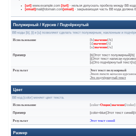
[url]
www.example.com
[/url]
- нельзя допускать пробела между BB кода
[email]
mail@domain.com
[email]
- закрывающая часть BB кода должна б
Полужирный / Курсив / Подчёркнутый
BB коды [b], [i] и [u] позволяют сделать текст полужирным, наклонным и подчё
Использование
[b]
значение
[/b]
[i]
значение
[/i]
[u]
значение
[/u]
Пример
[b]Этот текст полужирный[/b]
[i]Этот текст написан курсивом
[u]Это подчёркнутый текст[/u]
Результат
Этот текст полужирный
Этот текст написан курсиво
Это подчёркнутый текст
Цвет
BB код [color] меняет цвет текста.
Использование
[color=
Опция
]
значение
[/color]
Пример
[color=blue]Этот текст синий[/c
Результат
Этот текст синий
Размер