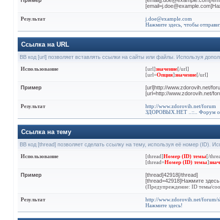
Пример
[email]j.doe@example.com[/ema
[email=j.doe@example.com]На
Результат
j.doe@example.com
Нажмите здесь, чтобы отправи
Ссылка на URL
BB код [url] позволяет вставлять ссылки на сайты или файлы. Используя допо
Использование
[url]
значение
[/url]
[url=
Опция
]
значение
[/url]
Пример
[url]http://www.zdorovih.net/foru
[url=http://www.zdorovih.net/
Результат
http://www.zdorovih.net/forum
ЗДОРОВЫХ.НЕТ ..::.. Форум о
Ссылка на тему
BB код [thread] позволяет сделать ссылку на тему, используя её номер (ID). 
Использование
[thread]
Номер (ID) темы
[/thre
[thread=
Номер (ID) темы
]
знач
Пример
[thread]42918[/thread]
[thread=42918]Нажмите здесь!
(Предупреждение: ID темы/соо
Результат
http://www.zdorovih.net/forum
Нажмите здесь!