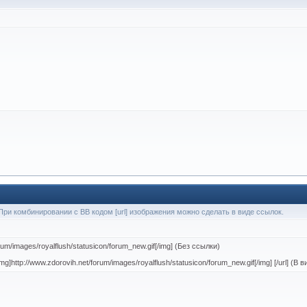
При комбинировании с BB кодом [url] изображения можно сделать в виде ссылок.
orum/images/royalflush/statusicon/forum_new.gif[/img] (Без ссылки)
mg]http://www.zdorovih.net/forum/images/royalflush/statusicon/forum_new.gif[/img] [/url] (В 