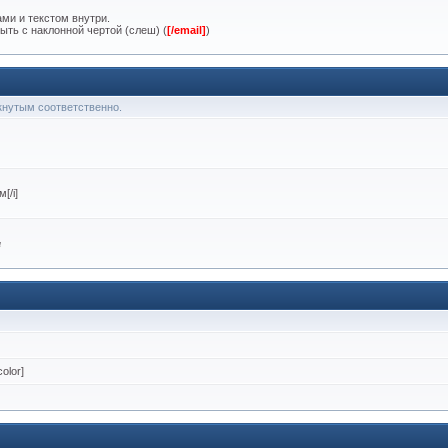
ми и текстом внутри.
ыть с наклонной чертой (слеш) (
[/email]
)
ркнутым соответственно.
[/i]
м
olor]