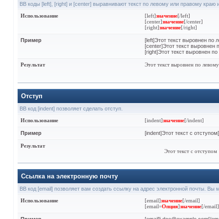
BB коды [left], [right] и [center] выравнивают текст по левому или правому краю
Использование
[left]
значение
[/left]
[center]
значение
[/center]
[right]
значение
[/right]
Пример
[left]Этот текст выровнен по л
[center]Этот текст выровнен п
[right]Этот текст выровнен по
Результат
Этот текст выровнен по левом
Отступ
BB код [indent] позволяет сделать отступ.
Использование
[indent]
значение
[/indent]
Пример
[indent]Этот текст с отступом[
Результат
Этот текст с отступом
Ссылка на электронную почту
BB код [email] позволяет вам создать ссылку на адрес электронной почты. Вы
Использование
[email]
значение
[/email]
[email=
Опция
]
значение
[/email]