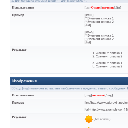
а. Для больших римских цифр - I, для маленьких - i.
Использование
[list=
Опция
]
значение
[/list]
Пример
[list=1]
[*]Элемент списка 1
[*]Элемент списка 2
[/list]
[list=a]
[*]Элемент списка 1
[*]Элемент списка 2
[/list]
Результат
Элемент списка 1
Элемент списка 2
Элемент списка 1
Элемент списка 2
Изображения
BB код [img] позволяет вставлять изображения в пределах вашего сообщения. 
Использование
[img]
значение
[/img]
Пример
[img]http://www.zdorovih.net/f
[url=http://www.example.com] [i
Результат
(Без ссылки)