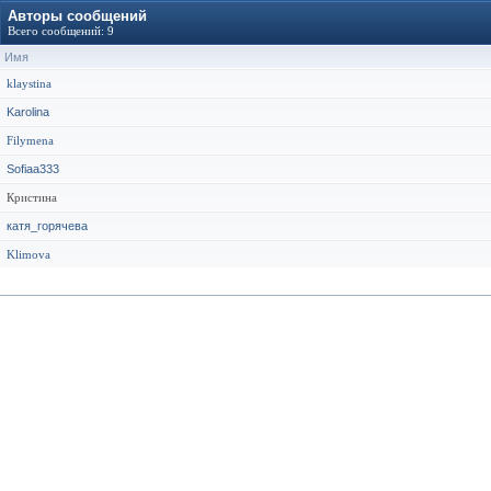
Авторы сообщений
Всего сообщений: 9
Имя
klaystina
Karolina
Filymena
Sofiaa333
Кристина
катя_горячева
Klimova