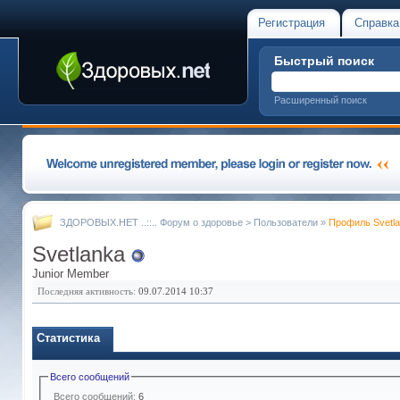
Регистрация
Справка
Быстрый поиск
Расширенный поиск
ЗДОРОВЫХ.НЕТ ..::.. Форум о здоровье
>
Пользователи
»
Профиль Svetl
Svetlanka
Junior Member
Последняя активность:
09.07.2014
10:37
Статистика
Всего сообщений
Всего сообщений:
6