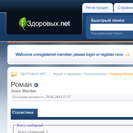
Регистрация
Справка
Быстрый поиск
Расширенный поиск
ЗДОРОВЫХ.НЕТ ..::.. Форум о здоровье
>
Пользователи
»
Профиль Рома
Роман
Junior Member
Последняя активность:
29.05.2014
17:57
Статистика
Всего сообщений
Всего сообщений:
1