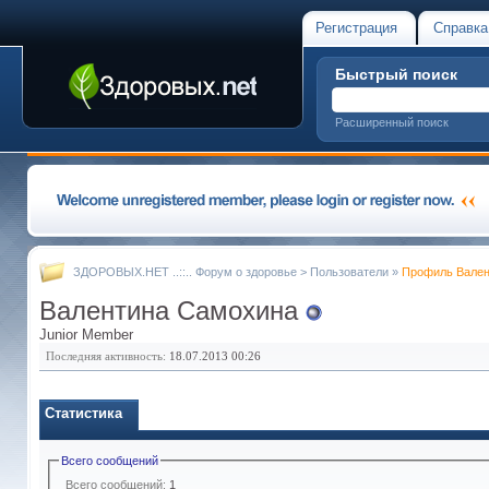
Регистрация
Справка
Быстрый поиск
Расширенный поиск
ЗДОРОВЫХ.НЕТ ..::.. Форум о здоровье
>
Пользователи
»
Профиль Вален
Валентина Самохина
Junior Member
Последняя активность:
18.07.2013
00:26
Статистика
Всего сообщений
Всего сообщений:
1