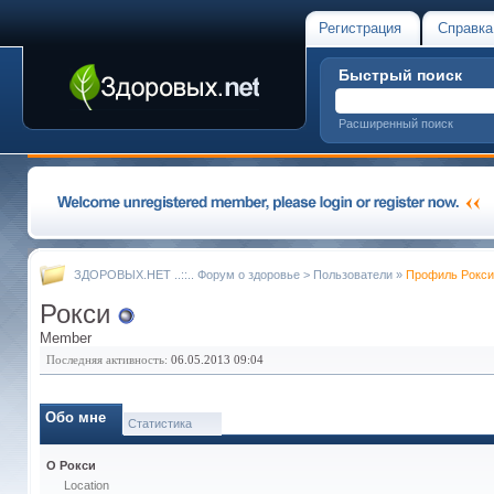
Регистрация
Справка
Быстрый поиск
Расширенный поиск
ЗДОРОВЫХ.НЕТ ..::.. Форум о здоровье
>
Пользователи
»
Профиль Рокси
Рокси
Member
Последняя активность:
06.05.2013
09:04
Обо мне
Статистика
О Рокси
Location