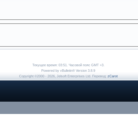
Текущее время:
03:51
. Часовой пояс GMT +3.
Powered by vBulletin® Version 3.8.9
Copyright ©2000 - 2026, Jelsoft Enterprises Ltd. Перевод:
zCarot