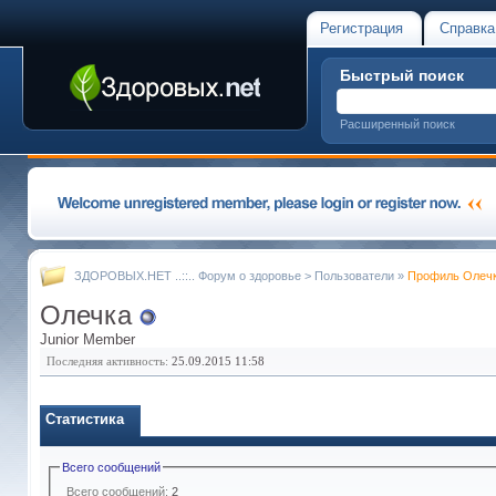
Регистрация
Справка
Быстрый поиск
Расширенный поиск
ЗДОРОВЫХ.НЕТ ..::.. Форум о здоровье
>
Пользователи
»
Профиль Олеч
Олечка
Junior Member
Последняя активность:
25.09.2015
11:58
Статистика
Всего сообщений
Всего сообщений:
2