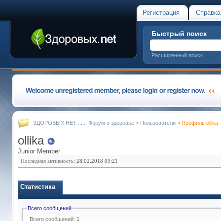
Регистрация
Справка
Быстрый поиск
Расширенный поиск
ЗДОРОВЫХ.НЕТ ..::.. Форум о здоровье
>
Пользователи
»
Профиль ollika
ollika
Junior Member
Последняя активность:
28.02.2018
09:21
Статистика
Всего сообщений
Всего сообщений:
1