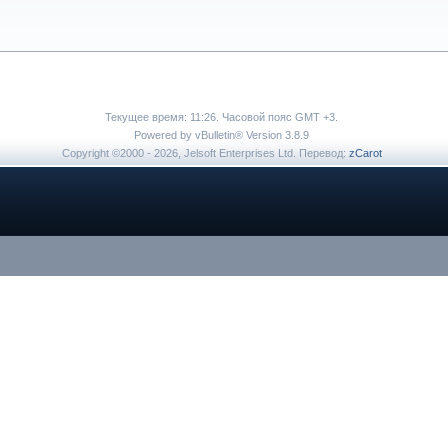
Текущее время:
11:26
. Часовой пояс GMT +3.
Powered by vBulletin® Version 3.8.9
Copyright ©2000 - 2026, Jelsoft Enterprises Ltd. Перевод:
zCarot