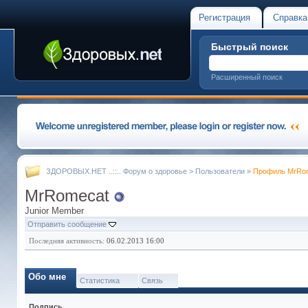
Регистрация
Справка
Быстрый поиск
Расширенный поиск
ЗДОРОВЫХ.НЕТ ..::.. Форум о здоровье
>
Пользователи
»
Профиль MrRo
MrRomecat
Junior Member
Отправить сообщение
Последняя активность:
06.02.2013
16:00
Обо мне
Статистика
Связь
Подпись