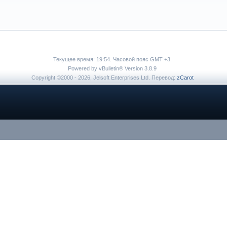
Текущее время:
19:54
. Часовой пояс GMT +3.
Powered by vBulletin® Version 3.8.9
Copyright ©2000 - 2026, Jelsoft Enterprises Ltd. Перевод:
zCarot