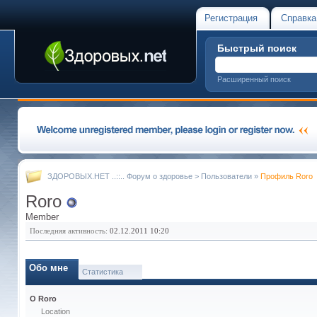
Регистрация
Справка
Быстрый поиск
Расширенный поиск
ЗДОРОВЫХ.НЕТ ..::.. Форум о здоровье
>
Пользователи
»
Профиль Roro
Roro
Member
Последняя активность:
02.12.2011
10:20
Обо мне
Статистика
О Roro
Location