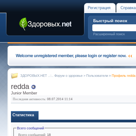
Регистрация
Справка
Быстрый поиск
Расширенный поиск
ЗДОРОВЫХ.НЕТ ..::.. Форум о здоровье
>
Пользователи
»
Профиль redda
redda
Junior Member
Последняя активность:
08.07.2014
11:14
Статистика
Всего сообщений
Всего сообщений:
18