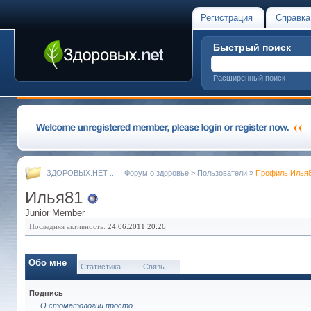
Регистрация
Справка
Быстрый поиск
Расширенный поиск
ЗДОРОВЫХ.НЕТ ..::.. Форум о здоровье
>
Пользователи
»
Профиль Илья
Илья81
Junior Member
Последняя активность:
24.06.2011
20:26
Обо мне
Статистика
Связь
Подпись
О стоматологии просто..
.