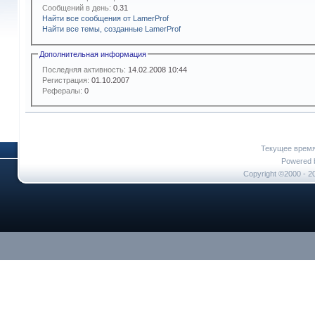
Сообщений в день:
0.31
Найти все сообщения от LamerProf
Найти все темы, созданные LamerProf
Дополнительная информация
Последняя активность:
14.02.2008
10:44
Регистрация:
01.10.2007
Рефералы:
0
Текущее врем
Powered b
Copyright ©2000 - 20