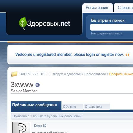
Регистрация
Справка
Быстрый поиск
Расширенный поиск
ЗДОРОВЫХ.НЕТ ..::.. Форум о здоровье
>
Пользователи
»
Профиль 3xww
3xwww
Senior Member
Публичные сообщения
Обо мне
Статистика
Показано с 1 по
2
из
2
публичных сообщений
Елена 82