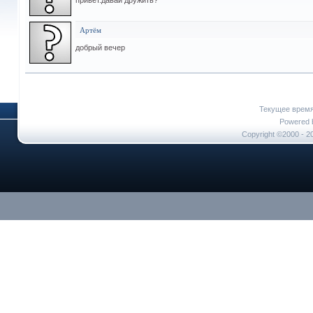
привет.давай дружить?
Артём
добрый вечер
Текущее врем
Powered b
Copyright ©2000 - 20