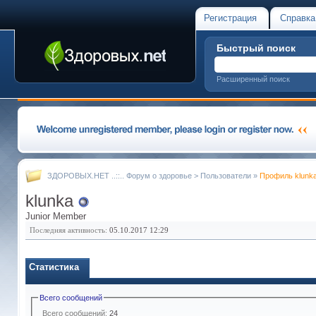
Регистрация
Справка
Быстрый поиск
Расширенный поиск
ЗДОРОВЫХ.НЕТ ..::.. Форум о здоровье
>
Пользователи
»
Профиль klunk
klunka
Junior Member
Последняя активность:
05.10.2017
12:29
Статистика
Всего сообщений
Всего сообщений:
24