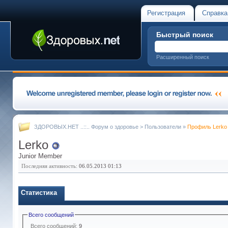
Регистрация
Справка
Быстрый поиск
Расширенный поиск
ЗДОРОВЫХ.НЕТ ..::.. Форум о здоровье
>
Пользователи
»
Профиль Lerko
Lerko
Junior Member
Последняя активность:
06.05.2013
01:13
Статистика
Всего сообщений
Всего сообщений:
9