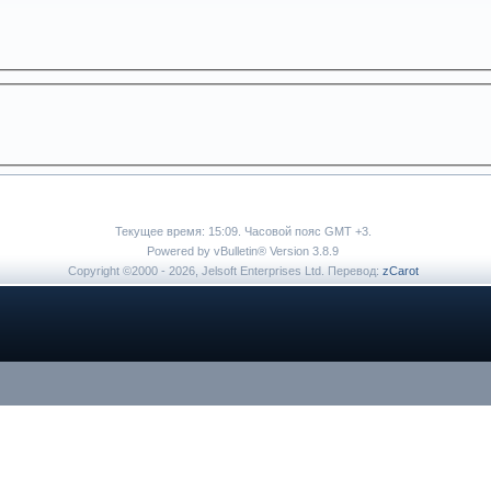
Текущее время:
15:09
. Часовой пояс GMT +3.
Powered by vBulletin® Version 3.8.9
Copyright ©2000 - 2026, Jelsoft Enterprises Ltd. Перевод:
zCarot