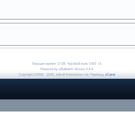
Текущее время:
17:08
. Часовой пояс GMT +3.
Powered by vBulletin® Version 3.8.9
Copyright ©2000 - 2026, Jelsoft Enterprises Ltd. Перевод:
zCarot