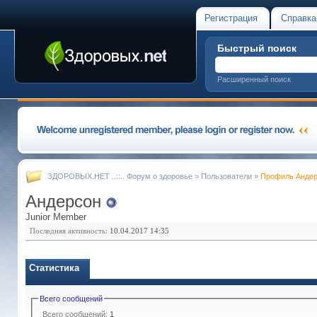
Регистрация
Справка
Быстрый поиск
Расширенный поиск
ЗДОРОВЫХ.НЕТ ..::.. Форум о здоровье
>
Пользователи
»
Профиль Анде
Андерсон
Junior Member
Последняя активность:
10.04.2017
14:35
Статистика
Всего сообщений
Всего сообщений:
1