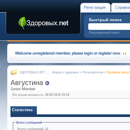
Регистрация
Справка
Быстрый поиск
Расширенный поиск
ЗДОРОВЫХ.НЕТ ..::.. Форум о здоровье
>
Пользователи
»
Профиль Авгус
Августина
Junior Member
Последняя активность:
28.09.2016
19:54
Статистика
Всего сообщений
Всего сообщений:
11