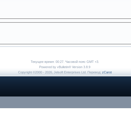
Текущее время:
00:27
. Часовой пояс GMT +3.
Powered by vBulletin® Version 3.8.9
Copyright ©2000 - 2026, Jelsoft Enterprises Ltd. Перевод:
zCarot