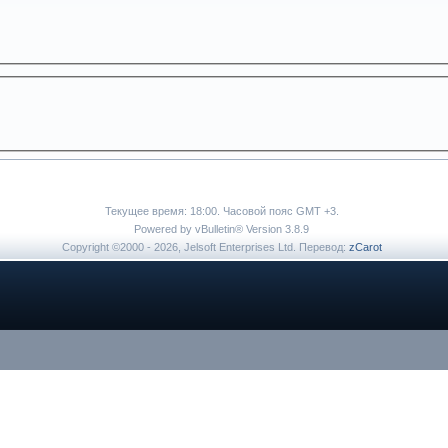
Текущее время:
18:00
. Часовой пояс GMT +3.
Powered by vBulletin® Version 3.8.9
Copyright ©2000 - 2026, Jelsoft Enterprises Ltd. Перевод:
zCarot