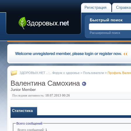
Регистрация
Справка
Быстрый поиск
Расширенный поиск
ЗДОРОВЫХ.НЕТ ..::.. Форум о здоровье
>
Пользователи
»
Профиль Вален
Валентина Самохина
Junior Member
Последняя активность:
18.07.2013
00:26
Статистика
Всего сообщений
Всего сообщений:
1