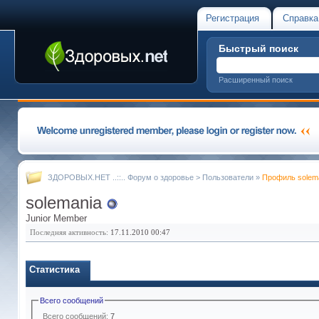
Регистрация
Справка
Быстрый поиск
Расширенный поиск
ЗДОРОВЫХ.НЕТ ..::.. Форум о здоровье
>
Пользователи
»
Профиль solem
solemania
Junior Member
Последняя активность:
17.11.2010
00:47
Статистика
Всего сообщений
Всего сообщений:
7