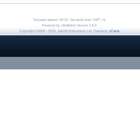
Текущее время:
09:15
. Часовой пояс GMT +3.
Powered by vBulletin® Version 3.8.9
Copyright ©2000 - 2026, Jelsoft Enterprises Ltd. Перевод:
zCarot