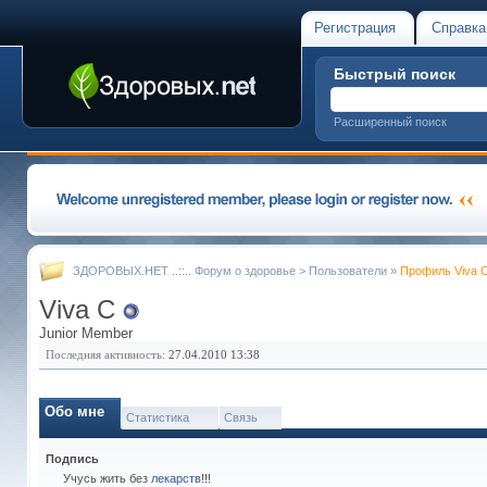
Регистрация
Справка
Быстрый поиск
Расширенный поиск
ЗДОРОВЫХ.НЕТ ..::.. Форум о здоровье
>
Пользователи
»
Профиль Viva 
Viva C
Junior Member
Последняя активность:
27.04.2010
13:38
Обо мне
Статистика
Связь
Подпись
Учусь жить без
лекарств
!!!