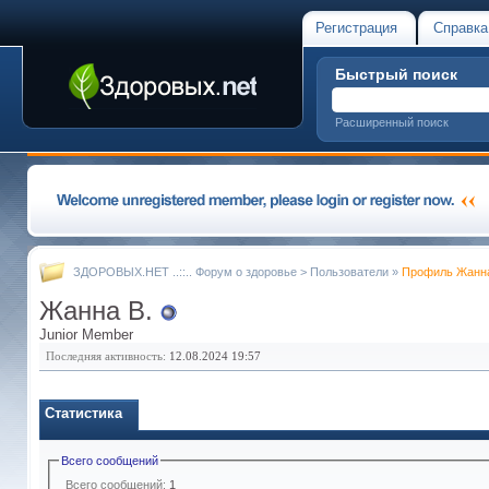
Регистрация
Справка
Быстрый поиск
Расширенный поиск
ЗДОРОВЫХ.НЕТ ..::.. Форум о здоровье
>
Пользователи
»
Профиль Жанна
Жанна В.
Junior Member
Последняя активность:
12.08.2024
19:57
Статистика
Всего сообщений
Всего сообщений:
1