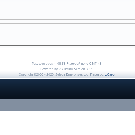
Текущее время:
08:53
. Часовой пояс GMT +3.
Powered by vBulletin® Version 3.8.9
Copyright ©2000 - 2026, Jelsoft Enterprises Ltd. Перевод:
zCarot