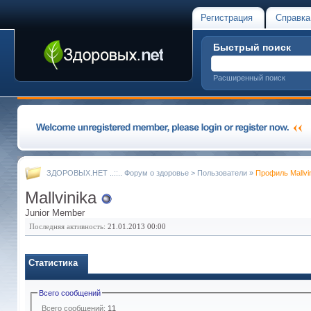
Регистрация
Справка
Быстрый поиск
Расширенный поиск
ЗДОРОВЫХ.НЕТ ..::.. Форум о здоровье
>
Пользователи
»
Профиль Mallvi
Mallvinika
Junior Member
Последняя активность:
21.01.2013
00:00
Статистика
Всего сообщений
Всего сообщений:
11