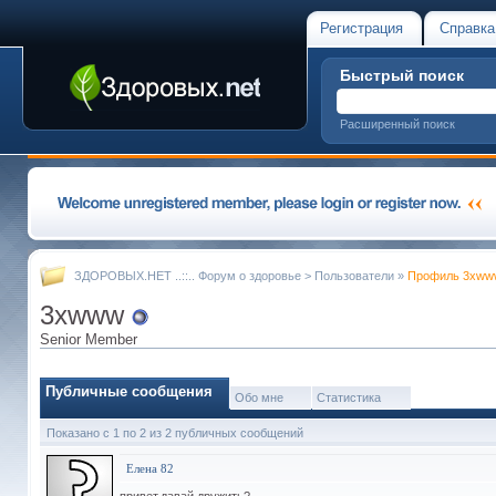
Регистрация
Справка
Быстрый поиск
Расширенный поиск
ЗДОРОВЫХ.НЕТ ..::.. Форум о здоровье
>
Пользователи
»
Профиль 3xww
3xwww
Senior Member
Публичные сообщения
Обо мне
Статистика
Показано с 1 по
2
из
2
публичных сообщений
Елена 82