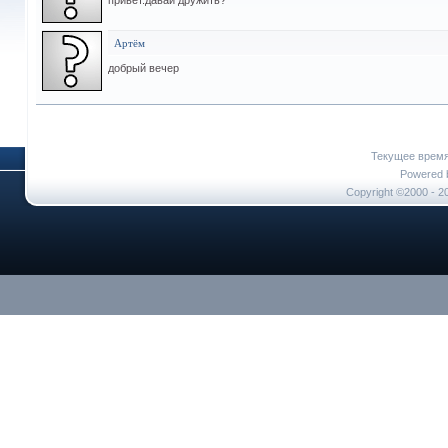
привет.давай дружить?
Артём
добрый вечер
Текущее врем
Powered b
Copyright ©2000 - 20