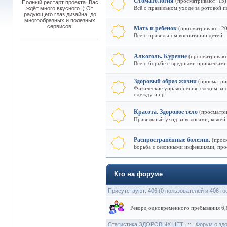
Стоматология
(просматривают: 15)
Полный рестарт проекта. Вас
Всё о правильном уходе за ротовой п
ждёт много вкусного :) От
радующего глаз дизайна, до
многообразных и полезных
сервисов.
Мать и ребенок
(просматривают: 20
Всё о правильном воспитании детей.
Алкоголь. Курение
(просматривают
Всё о борьбе с вредными привычками
Здоровый образ жизни
(просматри
Физические упражннения, следим за 
одежду и пр.
Красота. Здоровое тело
(просматри
Правильный уход за волосами, кожей и
Распространённые болезни.
(прос
Борьба с сезонными инфекциями, прос
Кто на форуме
Присутствуют
: 406 (0 пользователей и 406 го
Рекорд одновременного пребывания 6,8
Статистика ЗДОРОВЫХ.НЕТ ..::.. Форум о зд