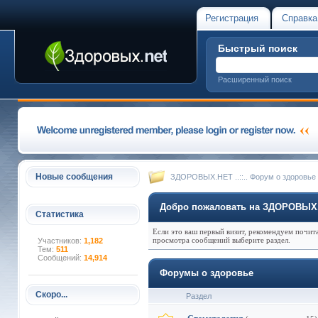
Регистрация
Справка
Быстрый поиск
Расширенный поиск
Новые сообщения
ЗДОРОВЫХ.НЕТ ..::.. Форум о здоровье
Добро пожаловать на ЗДОРОВЫХ.НЕ
Статистика
Если это ваш первый визит, рекомендуем почит
просмотра сообщений выберите раздел.
Участников:
1,182
Тем:
511
Сообщений:
14,914
Форумы о здоровье
Скоро...
Раздел