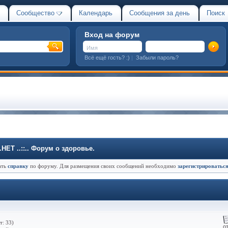
Сообщество
Календарь
Сообщения за день
Поиск
Вход на форум
Всё ещё гость? :)
|
Забыли пароль?
Т ..::.. Форум о здоровье.
ать
справку
по форуму. Для размещения своих сообщений необходимо
зарегистрироватьс
т: 33)
о