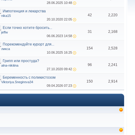
28.06.2025
10:48
Импотенция и лекарства
42
2,220
т
nika15
20.10.2020
22:05
Если точно хотите бросить...
31
2,168
т
jeffw
06.06.2023
14:58
Порекомендуйте курорт для...
154
2,528
т
ликса
10.06.2025
16:25
Грипп или простуда?
96
2,241
т
alna-nikitina
27.10.2020
09:42
Беременность с поликистозом
150
2,914
т
Viktoriya.Snegireva34
09.04.2026
07:23