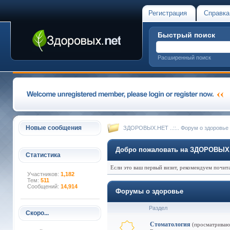
Регистрация
Справка
Быстрый поиск
Расширенный поиск
Новые сообщения
ЗДОРОВЫХ.НЕТ ..::.. Форум о здоровье
Добро пожаловать на ЗДОРОВЫХ.НЕ
Статистика
Если это ваш первый визит, рекомендуем почит
Участников:
1,182
Тем:
511
Сообщений:
14,914
Форумы о здоровье
Раздел
Скоро...
Стоматология
(просматриваю