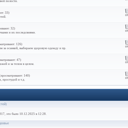
вой полости.
ют: 33)
о
етей.
ивают: 32)
о
чками и их последсвиями.
матривают: 126)
о
м за осанкой, выбираем здоровую одежду и пр.
матривают: 47)
о
ожей и за телом в целом.
(просматривают: 140)
о
 простудой и т.д.
стей)
17, это было 10.12.2025 в 12:28.
оровье