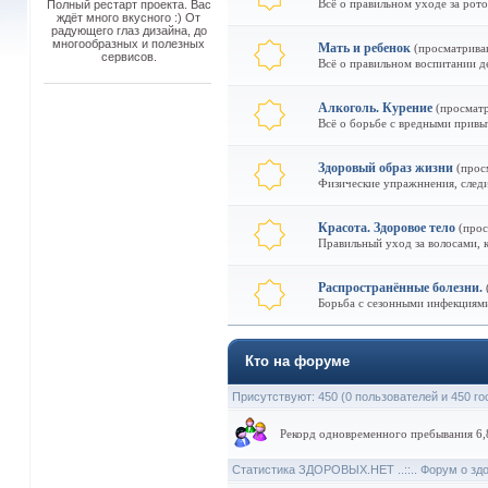
Всё о правильном уходе за рото
Полный рестарт проекта. Вас
ждёт много вкусного :) От
радующего глаз дизайна, до
многообразных и полезных
Мать и ребенок
(просматрива
сервисов.
Всё о правильном воспитании д
Алкоголь. Курение
(просматр
Всё о борьбе с вредными привы
Здоровый образ жизни
(прос
Физические упражннения, следи
Красота. Здоровое тело
(прос
Правильный уход за волосами, к
Распространённые болезни.
Борьба с сезонными инфекциями,
Кто на форуме
Присутствуют
: 450 (0 пользователей и 450 го
Рекорд одновременного пребывания 6,8
Статистика ЗДОРОВЫХ.НЕТ ..::.. Форум о зд