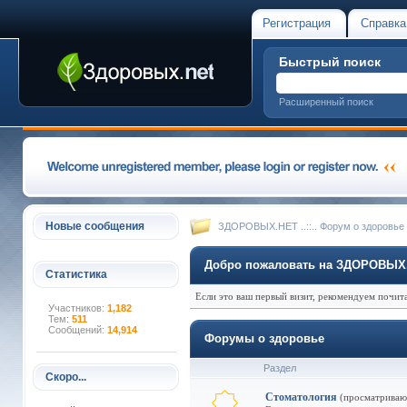
Регистрация
Справка
Быстрый поиск
Расширенный поиск
Новые сообщения
ЗДОРОВЫХ.НЕТ ..::.. Форум о здоровье
Добро пожаловать на ЗДОРОВЫХ.НЕ
Статистика
Если это ваш первый визит, рекомендуем почит
Участников:
1,182
Тем:
511
Сообщений:
14,914
Форумы о здоровье
Раздел
Скоро...
Стоматология
(просматриваю