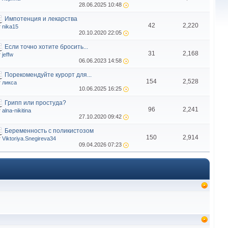
28.06.2025
10:48
Импотенция и лекарства
42
2,220
т
nika15
20.10.2020
22:05
Если точно хотите бросить...
31
2,168
т
jeffw
06.06.2023
14:58
Порекомендуйте курорт для...
154
2,528
т
ликса
10.06.2025
16:25
Грипп или простуда?
96
2,241
т
alna-nikitina
27.10.2020
09:42
Беременность с поликистозом
150
2,914
т
Viktoriya.Snegireva34
09.04.2026
07:23