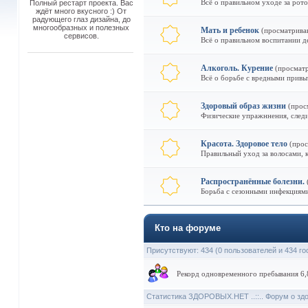
Всё о правильном уходе за рото
Полный рестарт проекта. Вас
ждёт много вкусного :) От
радующего глаз дизайна, до
многообразных и полезных
Мать и ребенок
(просматрива
сервисов.
Всё о правильном воспитании д
Алкоголь. Курение
(просматр
Всё о борьбе с вредными привы
Здоровый образ жизни
(прос
Физические упражннения, следи
Красота. Здоровое тело
(прос
Правильный уход за волосами, к
Распространённые болезни.
Борьба с сезонными инфекциями,
Кто на форуме
Присутствуют
: 434 (0 пользователей и 434 го
Рекорд одновременного пребывания 6,8
Статистика ЗДОРОВЫХ.НЕТ ..::.. Форум о зд