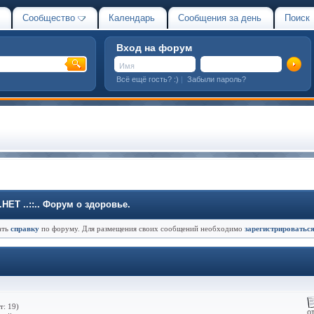
Сообщество
Календарь
Сообщения за день
Поиск
Вход на форум
Всё ещё гость? :)
|
Забыли пароль?
Т ..::.. Форум о здоровье.
ать
справку
по форуму. Для размещения своих сообщений необходимо
зарегистрироватьс
т: 19)
о