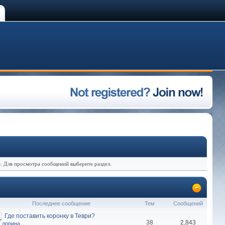
я
. Для просмотра сообщений выберите раздел.
Последнее сообщение
Тем
Сообщений
Где поставить коронку в Теври?
38
2,843
т
лорина