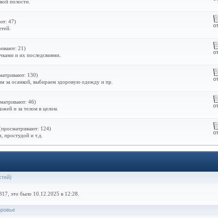
вой полости.
ют: 47)
о
етей.
ивают: 21)
о
чками и их последсвиями.
матривают: 130)
о
м за осанкой, выбираем здоровую одежду и пр.
матривают: 46)
о
ожей и за телом в целом.
(просматривают: 124)
о
 простудой и т.д.
стей)
17, это было 10.12.2025 в 12:28.
оровье