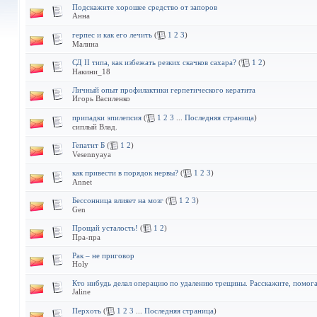
Подскажите хорошее средство от запоров
Анна
герпес и как его лечить
(
1
2
3
)
Малина
СД II типа, как избежать резких скачков сахара?
(
1
2
)
Накини_18
Личный опыт профилактики герпетического кератита
Игорь Василенко
припадки эпилепсия
(
1
2
3
...
Последняя страница
)
сиплый Влад.
Гепатит Б
(
1
2
)
Vesennyaya
как привести в порядок нервы?
(
1
2
3
)
Annet
Бессонница влияет на мозг
(
1
2
3
)
Gen
Прощай усталость!
(
1
2
)
Пра-пра
Рак – не приговор
Holy
Кто нибудь делал операцию по удалению трещины. Расскажите, помог
Jaline
Перхоть
(
1
2
3
...
Последняя страница
)