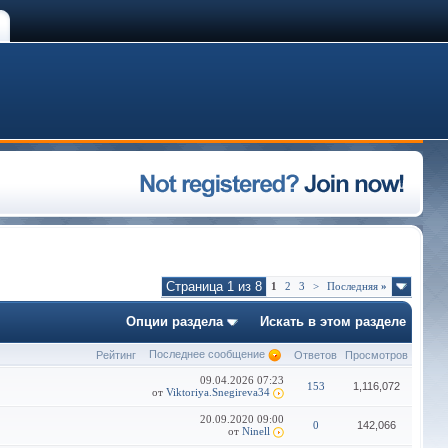
Страница 1 из 8
1
2
3
>
Последняя
»
Опции раздела
Искать в этом разделе
Последнее сообщение
Рейтинг
Ответов
Просмотров
09.04.2026
07:23
153
1,116,072
от
Viktoriya.Snegireva34
20.09.2020
09:00
0
142,066
от
Ninell