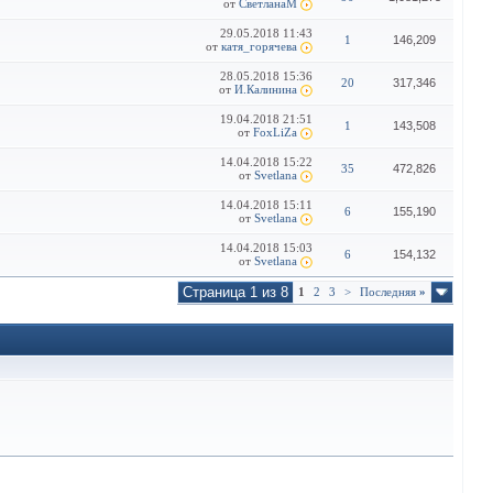
от
СветланаМ
29.05.2018
11:43
1
146,209
от
катя_горячева
28.05.2018
15:36
20
317,346
от
И.Калинина
19.04.2018
21:51
1
143,508
от
FoxLiZa
14.04.2018
15:22
35
472,826
от
Svetlana
14.04.2018
15:11
6
155,190
от
Svetlana
14.04.2018
15:03
6
154,132
от
Svetlana
Страница 1 из 8
1
2
3
>
Последняя
»