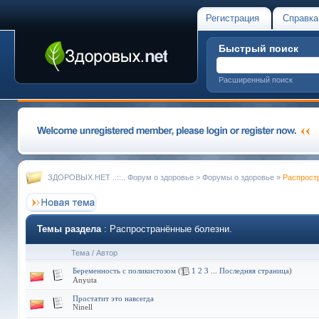
Регистрация
Справка
Быстрый поиск
Расширенный поиск
ЗДОРОВЫХ.НЕТ ..::.. Форум о здоровье
>
Форумы о здоровье
»
Распрост
Темы раздела
: Распространённые болезни.
Тема
/
Автор
Беременность с поликистозом
(
1
2
3
...
Последняя страница
)
Anyuta
Простатит это навсегда
Ninell