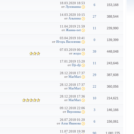
18.03.2020
18:53
6
153,168
от
Луизианна
14.03.2020
10:15
27
388,544
от
Альпина
11.04.2019
21:59
11
239,990
от
Жанна-net
03.04.2019
10:41
0
139,399
от
Игорь Василенко
07.03.2019
00:19
39
448,048
от
жора
17.01.2019
15:20
11
243,646
от
Dji-dji
28.12.2018
17:37
29
387,608
от
MarMari
28.12.2018
17:37
22
360,056
от
MarMari
28.12.2018
17:36
10
214,621
от
MarMari
09.12.2018
22:06
3
146,166
от
Вероникa
26.07.2018
01:20
6
156,061
от
Алла Иванова
11.07.2018
19:38
90
1,081,275