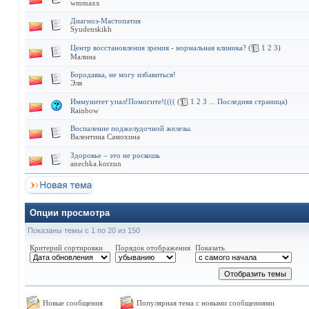
wmmaxx
Диагноз-Мастопатия
Syudenskikh
Центр восстановления зрения - нормальная клиника?
(
1
2
3
)
Малина
Бородавка, не могу избавиться!
Эля
Иммунитет упал!Помогите!((((
(
1
2
3
...
Последняя страница
)
Rainbow
Воспаление поджелудочной железы.
Валентина Самохина
Здоровье – это не роскошь
anechka.korzun
Опции просмотра
Показаны темы с 1 по 20 из 150
Критерий сортировки
Порядок отображения
Показать
Новые сообщения
Популярная тема с новыми сообщениями