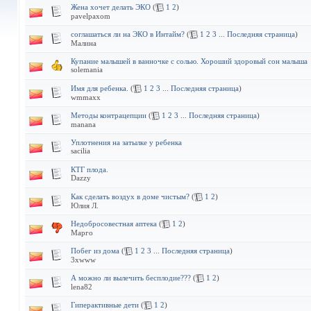
Жена хочет делать ЭКО
(
1
2
)
pavelpaxom
соглашаться ли на ЭКО в Интайм?
(
1
2
3
...
Последняя страница
)
Малина
Купание малышей в ванночке с солью. Хороший здоровый сон малыша
solemania
Имя для ребенка.
(
1
2
3
...
Последняя страница
)
wmmaxx
Методы контрацепции
(
1
2
3
...
Последняя страница
)
manana
Уплотнения на затылке у ребенка
sacilia
КТГ плода.
Dazzy
Как сделать воздух в доме чистым?
(
1
2
)
Юлия Л.
Недобросовестная аптека
(
1
2
)
Марго
Побег из дома
(
1
2
3
...
Последняя страница
)
3xwww
А можно ли вылечить бесплодие???
(
1
2
)
lena82
Гиперактивные дети
(
1
2
)