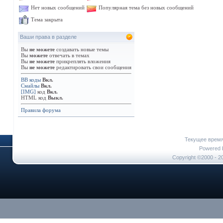
Нет новых сообщений
Популярная тема без новых сообщений
Тема закрыта
Ваши права в разделе
Вы
не можете
создавать новые темы
Вы
можете
отвечать в темах
Вы
не можете
прикреплять вложения
Вы
не можете
редактировать свои сообщения
BB коды
Вкл.
Смайлы
Вкл.
[IMG]
код
Вкл.
HTML код
Выкл.
Правила форума
Текущее врем
Powered b
Copyright ©2000 - 20