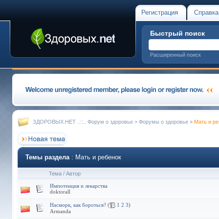
Регистрация
Справка
Быстрый поиск
Расширенный поиск
ЗДОРОВЫХ.НЕТ ..::.. Форум о здоровье
>
Форумы о здоровье
»
Мать и ре
Темы раздела
: Мать и ребенок
Тема
/
Автор
Импотенция и лекарства
doktorall
Насморк, как бороться?
(
1
2
3
)
Armanda