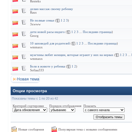
Renteks
делаю массаж своему ребенку
Raus
Не полные семьи
(
1
2
3
)
3xwww
дети новой расы индиго
(
1
2
3
...
Последняя страница
)
Georg
10 заповедей для родителей
(
1
2
3
...
Последняя страница
)
wmmaxx
мужчины любят женщин, которые играют у них на нервах
(
1
2
3
...
wmmaxx
Боли в животе у ребенка
(
1
2
)
Sofiaa333
Опции просмотра
Показаны темы с 1 по 20 из 42
Критерий сортировки
Порядок отображения
Показать
Новые сообщения
Популярная тема с новыми сообщениями