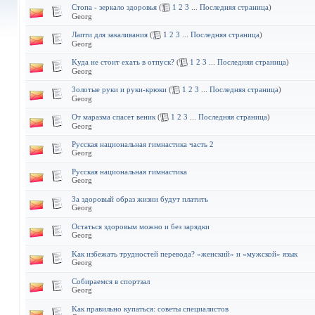
Cтопа - зеркало здоровья
(
1
2
3
...
Последняя страница
)
Georg
Лапти для закаливания
(
1
2
3
...
Последняя страница
)
Georg
Kуда не стоит ехать в отпуск?
(
1
2
3
...
Последняя страница
)
Georg
3олотые руки и руки-крюки
(
1
2
3
...
Последняя страница
)
Georg
Oт маразма спасет веник
(
1
2
3
...
Последняя страница
)
Georg
Pусская национальная гимнастика часть 2
Georg
Pусская национальная гимнастика
Georg
3а здоровый образ жизни будут платить
Georg
Oстаться здоровым можно и без зарядки
Georg
Kак избежать трудностей перевода? «женский» и «мужской» язык
Georg
Cобираемся в спортзал
Georg
Kак правильно купаться: советы специалистов