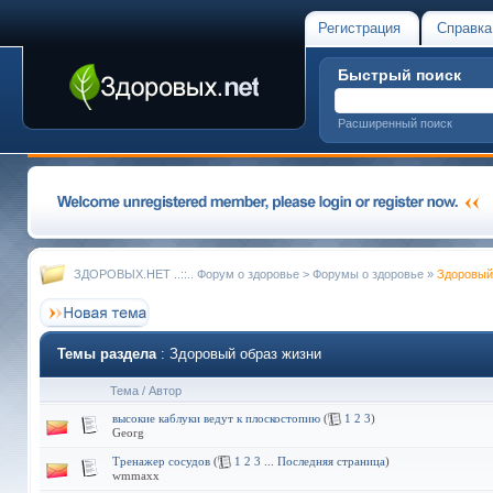
Регистрация
Справка
Быстрый поиск
Расширенный поиск
ЗДОРОВЫХ.НЕТ ..::.. Форум о здоровье
>
Форумы о здоровье
»
Здоровый
Темы раздела
: Здоровый образ жизни
Тема
/
Автор
высокие каблуки ведут к плоскостопию
(
1
2
3
)
Georg
Тренажер сосудов
(
1
2
3
...
Последняя страница
)
wmmaxx