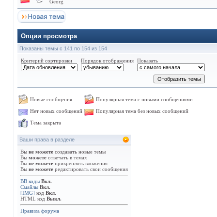
Georg
Опции просмотра
Показаны темы с 141 по 154 из 154
Критерий сортировки
Порядок отображения
Показать
Новые сообщения
Популярная тема с новыми сообщениями
Нет новых сообщений
Популярная тема без новых сообщений
Тема закрыта
Ваши права в разделе
Вы
не можете
создавать новые темы
Вы
можете
отвечать в темах
Вы
не можете
прикреплять вложения
Вы
не можете
редактировать свои сообщения
BB коды
Вкл.
Смайлы
Вкл.
[IMG]
код
Вкл.
HTML код
Выкл.
Правила форума