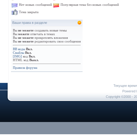
Нет новых сообщений
Популярная тема без новых сообщений
Тема закрыта
Ваши права в разделе
Вы
не можете
создавать новые темы
Вы
можете
отвечать в темах
Вы
не можете
прикреплять вложения
Вы
не можете
редактировать свои сообщения
BB коды
Вкл.
Смайлы
Вкл.
[IMG]
код
Вкл.
HTML код
Выкл.
Правила форума
Текущее врем
Powered b
Copyright ©2000 - 20