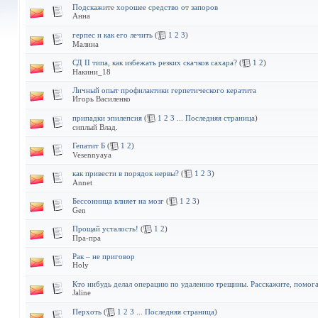
Подскажите хорошее средство от запоров
Анна
герпес и как его лечить
(
1
2
3
)
Малина
СД II типа, как избежать резких скачков сахара?
(
1
2
)
Накини_18
Личный опыт профилактики герпетического кератита
Игорь Василенко
припадки эпилепсия
(
1
2
3
...
Последняя страница
)
сиплый Влад.
Гепатит Б
(
1
2
)
Vesennyaya
как привести в порядок нервы?
(
1
2
3
)
Annet
Бессонница влияет на мозг
(
1
2
3
)
Gen
Прощай усталость!
(
1
2
)
Пра-пра
Рак – не приговор
Holy
Кто нибудь делал операцию по удалению трещины. Расскажите, помог
Jaline
Перхоть
(
1
2
3
...
Последняя страница
)