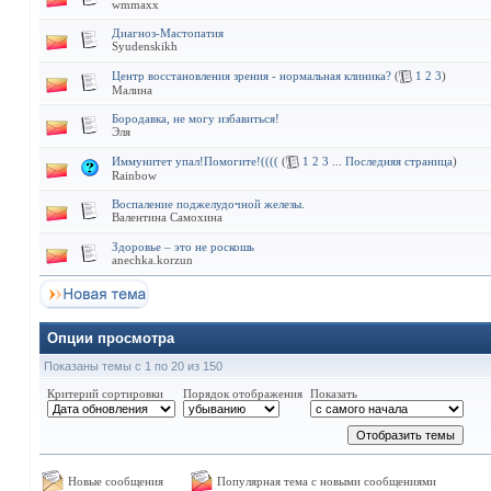
wmmaxx
Диагноз-Мастопатия
Syudenskikh
Центр восстановления зрения - нормальная клиника?
(
1
2
3
)
Малина
Бородавка, не могу избавиться!
Эля
Иммунитет упал!Помогите!((((
(
1
2
3
...
Последняя страница
)
Rainbow
Воспаление поджелудочной железы.
Валентина Самохина
Здоровье – это не роскошь
anechka.korzun
Опции просмотра
Показаны темы с 1 по 20 из 150
Критерий сортировки
Порядок отображения
Показать
Новые сообщения
Популярная тема с новыми сообщениями