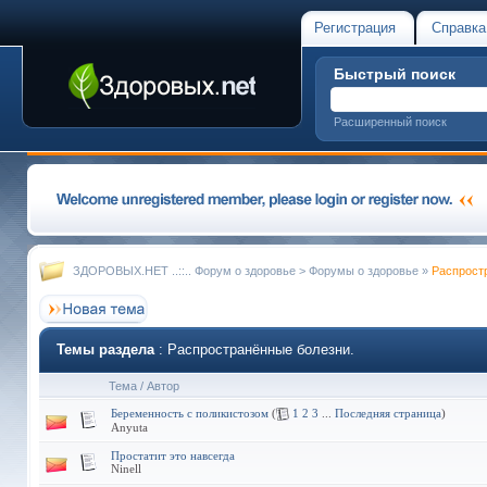
Регистрация
Справка
Быстрый поиск
Расширенный поиск
ЗДОРОВЫХ.НЕТ ..::.. Форум о здоровье
>
Форумы о здоровье
»
Распрост
Темы раздела
: Распространённые болезни.
Тема
/
Автор
Беременность с поликистозом
(
1
2
3
...
Последняя страница
)
Anyuta
Простатит это навсегда
Ninell