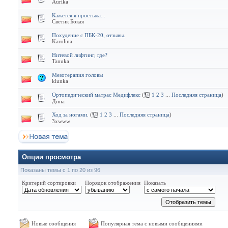
Aurika
Кажется я простыла...
Светик Бокая
Похудение с ПБК-20, отзывы.
Karolina
Нитевой лифтинг, где?
Tanuka
Мезотерапия головы
klunka
Ортопедический матрас Медифлекс
(
1
2
3
...
Последняя страница
)
Дина
Ход за ногами.
(
1
2
3
...
Последняя страница
)
3xwww
Опции просмотра
Показаны темы с 1 по 20 из 96
Критерий сортировки
Порядок отображения
Показать
Новые сообщения
Популярная тема с новыми сообщениями