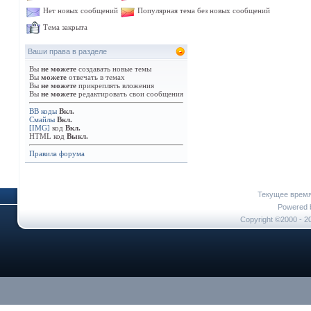
Нет новых сообщений
Популярная тема без новых сообщений
Тема закрыта
Ваши права в разделе
Вы
не можете
создавать новые темы
Вы
можете
отвечать в темах
Вы
не можете
прикреплять вложения
Вы
не можете
редактировать свои сообщения
BB коды
Вкл.
Смайлы
Вкл.
[IMG]
код
Вкл.
HTML код
Выкл.
Правила форума
Текущее врем
Powered b
Copyright ©2000 - 20