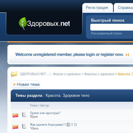
Регистрация
Справка
Быстрый поиск
Расширенный поиск
ЗДОРОВЫХ.НЕТ ..::.. Форум о здоровье
>
Форумы о здоровье
»
Красота. 
Темы раздела
: Красота. Здоровое тело
Тема
/
Автор
Грипп или простуда?
Иден
Как удалить бородавку?
(
1
2
)
Vilera