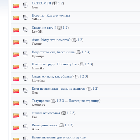
ОСТЕОМЕД
(
1
2
)
Gen
Псориаз! Как его лечить?
Villora
Сведение тату!!
(
1
2
)
LenOK
Акне. Кому-что помогло?
(
1
2
)
Сомик
Недостаток сна, бессонница
(
1
2
3
)
Пра-пра
Пластика груди. Посоветуйте.
(
1
2
3
)
Ginarika
Следы от акне, как убрать?
(
1
2
3
)
klaystina
Если не выспался - день не ладится.
(
1
2
)
Gen
Татуировки
(
1
2
3
...
Последняя страница
)
wmmaxx
синяки от массажа
(
1
2
3
)
Ева
Выпадение волос
(
1
2
3
)
Alisa
Какие витамины для мужчин лучше