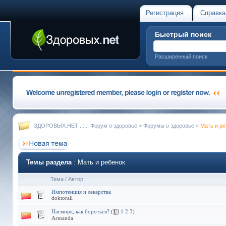
Регистрация
Справка
Быстрый поиск
Расширенный поиск
ЗДОРОВЫХ.НЕТ ..::.. Форум о здоровье
>
Форумы о здоровье
»
Мать и ре
Темы раздела
: Мать и ребенок
Тема
/
Автор
Импотенция и лекарства
doktorall
Насморк, как бороться?
(
1
2
3
)
Armanda