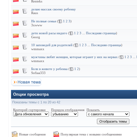
Renteks
делаю массаж своему ребенку
Raus
Не полные семьи
(
1
2
3
)
3xwww
дети новой расы индиго
(
1
2
3
...
Последняя страница
)
Georg
10 заповедей для родителей
(
1
2
3
...
Последняя страница
)
wmmaxx
мужчины любят женщин, которые играют у них на нервах
(
1
2
3
...
wmmaxx
Боли в животе у ребенка
(
1
2
)
Sofiaa333
Опции просмотра
Показаны темы с 1 по 20 из 42
Критерий сортировки
Порядок отображения
Показать
Новые сообщения
Популярная тема с новыми сообщениями