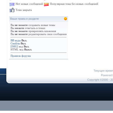
Нет новых сообщений
Популярная тема без новых сообщений
Тема закрыта
Ваши права в разделе
Вы
не можете
создавать новые темы
Вы
можете
отвечать в темах
Вы
не можете
прикреплять вложения
Вы
не можете
редактировать свои сообщения
BB коды
Вкл.
Смайлы
Вкл.
[IMG]
код
Вкл.
HTML код
Выкл.
Правила форума
Текущее врем
Powered b
Copyright ©2000 - 20