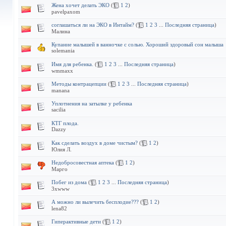
Жена хочет делать ЭКО
(
1
2
)
pavelpaxom
соглашаться ли на ЭКО в Интайм?
(
1
2
3
...
Последняя страница
)
Малина
Купание малышей в ванночке с солью. Хороший здоровый сон малыша
solemania
Имя для ребенка.
(
1
2
3
...
Последняя страница
)
wmmaxx
Методы контрацепции
(
1
2
3
...
Последняя страница
)
manana
Уплотнения на затылке у ребенка
sacilia
КТГ плода.
Dazzy
Как сделать воздух в доме чистым?
(
1
2
)
Юлия Л.
Недобросовестная аптека
(
1
2
)
Марго
Побег из дома
(
1
2
3
...
Последняя страница
)
3xwww
А можно ли вылечить бесплодие???
(
1
2
)
lena82
Гиперактивные дети
(
1
2
)