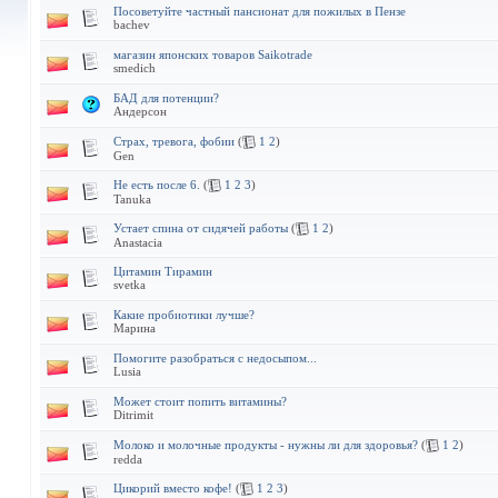
Посоветуйте частный пансионат для пожилых в Пензе
bachev
магазин японских товаров Saikotrade
smedich
БАД для потенции?
Андерсон
Страх, тревога, фобии
(
1
2
)
Gen
Не есть после 6.
(
1
2
3
)
Tanuka
Устает спина от сидячей работы
(
1
2
)
Anastacia
Цитамин Тирамин
svetka
Какие пробиотики лучше?
Марина
Помогите разобраться с недосыпом...
Lusia
Может стоит попить витамины?
Ditrimit
Молоко и молочные продукты - нужны ли для здоровья?
(
1
2
)
redda
Цикорий вместо кофе!
(
1
2
3
)