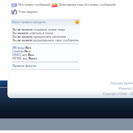
Нет новых сообщений
Популярная тема без новых сообщений
Тема закрыта
Ваши права в разделе
Вы
не можете
создавать новые темы
Вы
можете
отвечать в темах
Вы
не можете
прикреплять вложения
Вы
не можете
редактировать свои сообщения
BB коды
Вкл.
Смайлы
Вкл.
[IMG]
код
Вкл.
HTML код
Выкл.
Правила форума
Текущее врем
Powered b
Copyright ©2000 - 20