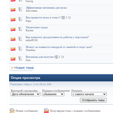
Georg
Эффективные витамины для мужа
Ангелина
Как привести мужа в тонус?
(
1
2
)
Inga
Увеличение груди
Karitte
Как повысить продуктивность работы у персонала?
mike8516
Может ли появится геморрой от занятий в спорт зале?
Yasehka
Витамины для мужчин
(
1
2
)
Gen
Опции просмотра
Показаны темы с 1 по 20 из 154
Критерий сортировки
Порядок отображения
Показать
Новые сообщения
Популярная тема с новыми сообщениями