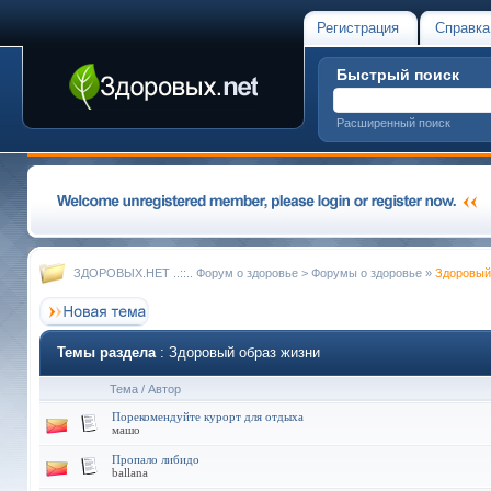
Регистрация
Справка
Быстрый поиск
Расширенный поиск
ЗДОРОВЫХ.НЕТ ..::.. Форум о здоровье
>
Форумы о здоровье
»
Здоровый
Темы раздела
: Здоровый образ жизни
Тема
/
Автор
Порекомендуйте курорт для отдыха
машо
Пропало либидо
ballana