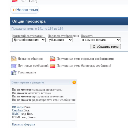
Georg
Опции просмотра
Показаны темы с 141 по 154 из 154
Критерий сортировки
Порядок отображения
Показать
Новые сообщения
Популярная тема с новыми сообщениями
Нет новых сообщений
Популярная тема без новых сообщений
Тема закрыта
Ваши права в разделе
Вы
не можете
создавать новые темы
Вы
можете
отвечать в темах
Вы
не можете
прикреплять вложения
Вы
не можете
редактировать свои сообщения
BB коды
Вкл.
Смайлы
Вкл.
[IMG]
код
Вкл.
HTML код
Выкл.
Правила форума