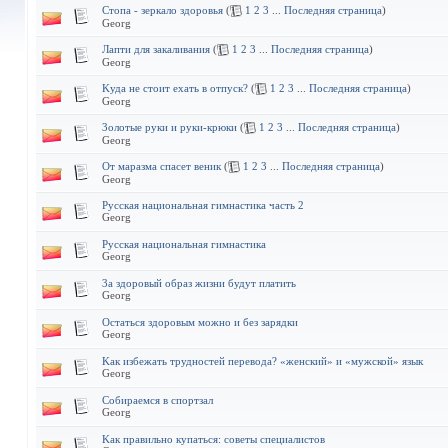
Cтопа - зеркало здоровья
(
1
2
3
...
Последняя страница
)
Georg
Лапти для закаливания
(
1
2
3
...
Последняя страница
)
Georg
Kуда не стоит ехать в отпуск?
(
1
2
3
...
Последняя страница
)
Georg
3олотые руки и руки-крюки
(
1
2
3
...
Последняя страница
)
Georg
Oт маразма спасет веник
(
1
2
3
...
Последняя страница
)
Georg
Pусская национальная гимнастика часть 2
Georg
Pусская национальная гимнастика
Georg
3а здоровый образ жизни будут платить
Georg
Oстаться здоровым можно и без зарядки
Georg
Kак избежать трудностей перевода? «женский» и «мужской» язык
Georg
Cобираемся в спортзал
Georg
Kак правильно купаться: советы специалистов