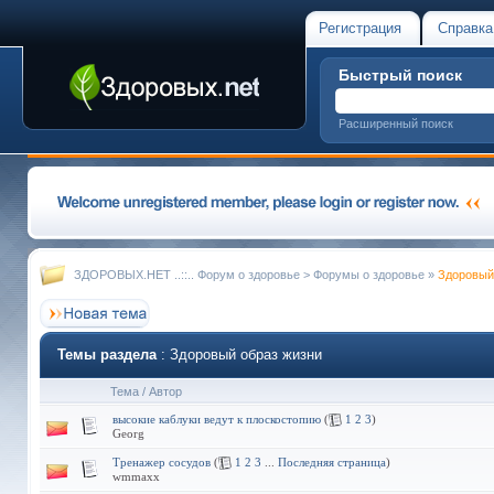
Регистрация
Справка
Быстрый поиск
Расширенный поиск
ЗДОРОВЫХ.НЕТ ..::.. Форум о здоровье
>
Форумы о здоровье
»
Здоровый
Темы раздела
: Здоровый образ жизни
Тема
/
Автор
высокие каблуки ведут к плоскостопию
(
1
2
3
)
Georg
Тренажер сосудов
(
1
2
3
...
Последняя страница
)
wmmaxx