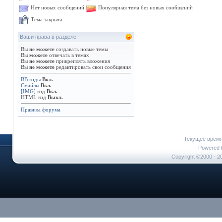
Нет новых сообщений
Популярная тема без новых сообщений
Тема закрыта
Ваши права в разделе
Вы
не можете
создавать новые темы
Вы
можете
отвечать в темах
Вы
не можете
прикреплять вложения
Вы
не можете
редактировать свои сообщения
BB коды
Вкл.
Смайлы
Вкл.
[IMG]
код
Вкл.
HTML код
Выкл.
Правила форума
Текущее врем
Powered b
Copyright ©2000 - 20