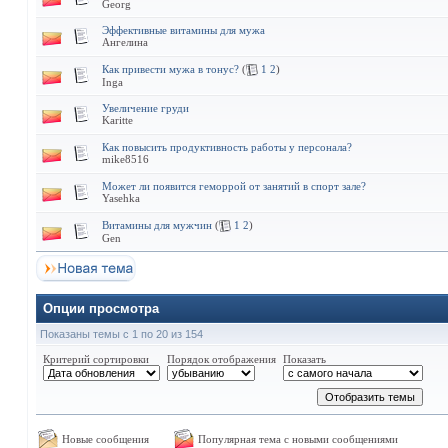
Georg
Эффективные витамины для мужа
Ангелина
Как привести мужа в тонус?
(
1
2
)
Inga
Увеличение груди
Karitte
Как повысить продуктивность работы у персонала?
mike8516
Может ли появится геморрой от занятий в спорт зале?
Yasehka
Витамины для мужчин
(
1
2
)
Gen
Опции просмотра
Показаны темы с 1 по 20 из 154
Критерий сортировки
Порядок отображения
Показать
Новые сообщения
Популярная тема с новыми сообщениями