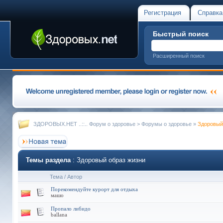
Регистрация
Справка
Быстрый поиск
Расширенный поиск
ЗДОРОВЫХ.НЕТ ..::.. Форум о здоровье
>
Форумы о здоровье
»
Здоровый
Темы раздела
: Здоровый образ жизни
Тема
/
Автор
Порекомендуйте курорт для отдыха
машо
Пропало либидо
ballana