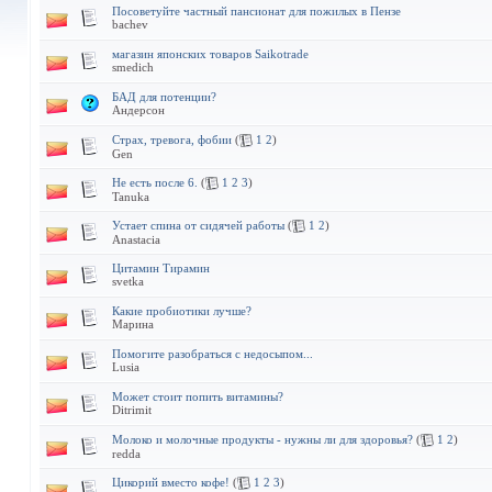
Посоветуйте частный пансионат для пожилых в Пензе
bachev
магазин японских товаров Saikotrade
smedich
БАД для потенции?
Андерсон
Страх, тревога, фобии
(
1
2
)
Gen
Не есть после 6.
(
1
2
3
)
Tanuka
Устает спина от сидячей работы
(
1
2
)
Anastacia
Цитамин Тирамин
svetka
Какие пробиотики лучше?
Марина
Помогите разобраться с недосыпом...
Lusia
Может стоит попить витамины?
Ditrimit
Молоко и молочные продукты - нужны ли для здоровья?
(
1
2
)
redda
Цикорий вместо кофе!
(
1
2
3
)