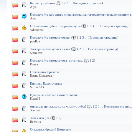
Кариес у ребёнка
(
1
2
3
...
Последняя страница
)
Alya
Посоветуйте хорошего специалиста или стоматологическую клинику в
Аня
Отбеливание зубов. Здоровые зубы
(
1
2
3
...
Последняя страница
)
solemania
Посоветуйте стоматологию.
(
1
2
3
...
Последняя страница
)
paulina
Электрическая зубная щетка
(
1
2
3
...
Последняя страница
)
wmmaxx
Посоветуйте стоматолога -ортопеда.
(
1
2
)
Раиса
Стеклянные брекеты
Елена Шведова
Виниры. Ваши отзывы.
Sofiaa333
Нужны ли сайты о стоматологии?
Илья81
минздрав призывает... не чистить зубы!
(
1
2
3
...
Последняя страниц
Xander
Запах изо рта
(
1
2
)
Renteks
Отклеился брекет! Помогите