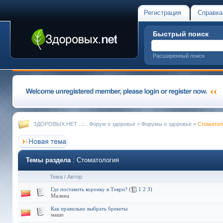
Регистрация
Справка
Быстрый поиск
Расширенный поиск
ЗДОРОВЫХ.НЕТ ..::.. Форум о здоровье
>
Форумы о здоровье
»
Стоматол
Темы раздела
: Стоматология
Тема
/
Автор
Где поставить коронку в Теври?
(
1
2
3
)
Малина
Как правильно выбрать брекеты
машо