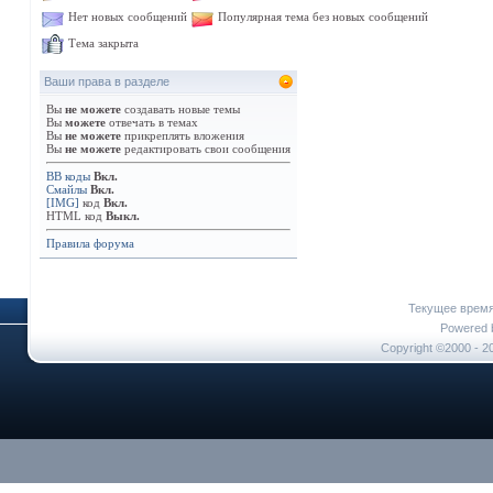
Нет новых сообщений
Популярная тема без новых сообщений
Тема закрыта
Ваши права в разделе
Вы
не можете
создавать новые темы
Вы
можете
отвечать в темах
Вы
не можете
прикреплять вложения
Вы
не можете
редактировать свои сообщения
BB коды
Вкл.
Смайлы
Вкл.
[IMG]
код
Вкл.
HTML код
Выкл.
Правила форума
Текущее врем
Powered b
Copyright ©2000 - 20