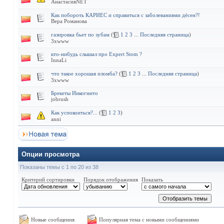
АнастасияNET
Как побороть КАРИЕС и справиться с заболеваниями дёсен?!
Вера Романова
газировка бьет по зубам
(
1
2
3
...
Последняя страница
)
3xwww
кто-нибудь слышал про Expert Stom ?
InnaLi
что такое хорошая пломба?
(
1
2
3
...
Последняя страница
)
3xwww
Брекеты Инкогнито
jobrush
Как успокоиться?...
(
1
2
3
)
anni
Опции просмотра
Показаны темы с 1 по 20 из 38
Критерий сортировки
Порядок отображения
Показать
Новые сообщения
Популярная тема с новыми сообщениями